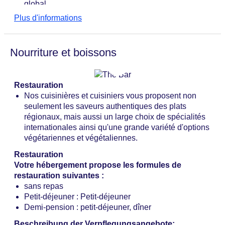
Animaux de compagnie : chiens admis : environ 22
global
EUR par nuit, demande préalable et réservation
L'application BLUE® avec des fonctionnalités utiles
Plus d'informations
obligatoires
Possibilités de stationnement : parking (selon
disponibilité), non surveillé : environ 5 EUR par jour,
Nourriture et boissons
aucune demande ni réservation nécessaire
Équipements de réunion : salles de conférence : 3,
salles de réunion climatisées, lumière naturelle,
Restauration
matériel de réunion : payant, Coffee Breaks: environ
Nos cuisinières et cuisiniers vous proposent non
7 EUR par personne
seulement les saveurs authentiques des plats
Nombre de bâtiments : 15, étages : 2, chambres :
régionaux, mais aussi un large choix de spécialités
159, maisons de vacances : 12, dépendances : 3,
internationales ainsi qu'une grande variété d'options
appartements : 159
végétariennes et végétaliennes.
Catégorie nationale : pas de classement par étoiles
Restauration
Votre hébergement propose les formules de
restauration suivantes :
sans repas
Petit-déjeuner : Petit-déjeuner
Demi-pension : petit-déjeuner, dîner
Beschreibung der Verpflegungsangebote: