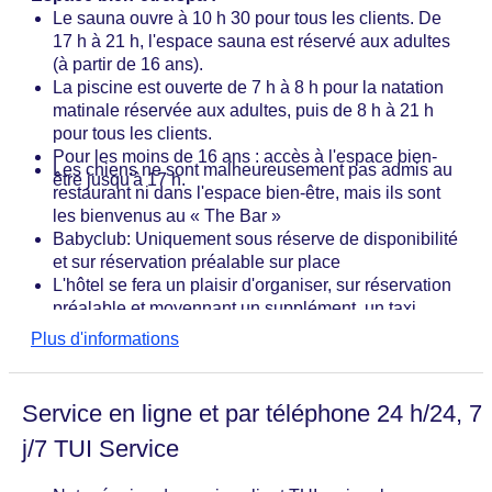
Le sauna ouvre à 10 h 30 pour tous les clients. De
17 h à 21 h, l'espace sauna est réservé aux adultes
(à partir de 16 ans).
La piscine est ouverte de 7 h à 8 h pour la natation
matinale réservée aux adultes, puis de 8 h à 21 h
pour tous les clients.
Pour les moins de 16 ans : accès à l'espace bien-
Les chiens ne sont malheureusement pas admis au
être jusqu'à 17 h.
restaurant ni dans l'espace bien-être, mais ils sont
les bienvenus au « The Bar »
Babyclub: Uniquement sous réserve de disponibilité
et sur réservation préalable sur place
L'hôtel se fera un plaisir d'organiser, sur réservation
préalable et moyennant un supplément, un taxi
depuis/vers la gare ou l'aéroport
Plus d'informations
Borne de recharge pour les vélos électriques « E-
Bikes » et les voitures électriques
1 nettoyage intermédiaire et 1 changement de linge
Service en ligne et par téléphone 24 h/24, 7
de lit à partir d’un séjour de 8 nuits (les deux ont lieu
j/7 TUI Service
au milieu du séjour) ; changement de linge
supplémentaire payant