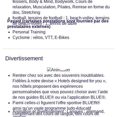
fessiers, Body & Mind, Bodywork, Cours de
relaxation, Musculation, Pilates, Remise en forme du
dos, Stretching
football, terrains de football : 1, beach-volley, terrains
Payant (certaines prestations sont fournies par des
de beach-volley : 1, tennis de table
prestataires externes)
Personal Training
Cyclisme : vélos, VTT, E-Bikes
Divertissement
Rentrer chez soi avec des souvenirs inoubliables.
Fidèles à notre devise « Hotels designed for you »,
nos hôtels proposent des expériences
personnalisées que vous pouvez choisir avec l'aide
de nos guides BLUE® ou via l'application BLUE®.
Parmi celles-ci figurent l'offre sportive BLUEf!t®
ainsi qu'un vaste programme ludo-éducatif
Animation et divertissement : Langues : allemand,
comprenant des cours de langue, des cours de
anglais