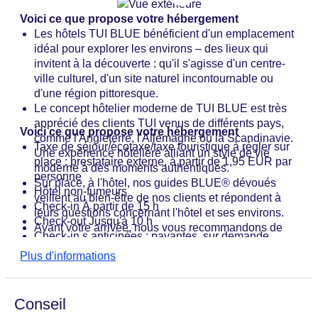
Voici ce que propose votre hébergement
Les hôtels TUI BLUE bénéficient d'un emplacement
idéal pour explorer les environs – des lieux qui
invitent à la découverte : qu'il s'agisse d'un centre-
ville culturel, d'un site naturel incontournable ou
d'une région pittoresque.
Le concept hôtelier moderne de TUI BLUE est très
apprécié des clients TUI venus de différents pays,
Voici ce que propose votre hébergement
comme l'Angleterre, l'Allemagne ou la Scandinavie.
Taxe de séjour/écotaxe/taxe touristique à régler sur
Une expérience hôtelière alliant un style de vie
place : prestataire externe, à partir de 1,95 EUR par
moderne à des moments authentiques.
personne
Sur place, à l'hôtel, nos guides BLUE® dévoués
Hôtel non-fumeurs
veillent au bien-être de nos clients et répondent à
Check-in À partir de 15 h
leurs questions concernant l'hôtel et ses environs.
Check-out Jusqu'à 10 h
Avant votre arrivée, nous vous recommandons de
Check-in s anticipées : payantes, sur demande
télécharger l’application BLUE® complète pour iOS
Check-out s tardives : payantes, sur demande
Plus d'informations
et Android afin d’obtenir toutes les informations sur
Ouverture de l'hôtel : 2007
votre séjour à l’hôtel et de profiter sur place de
Réception : ouverte 24 heures sur 24, langues :
fonctionnalités pratiques telles que les options de
allemand, anglais
Conseil
réservation ou les demandes de service. Si vous
Accueil des visiteurs : langues : allemand, anglais
avez des questions, la fonctionnalité « mur » de