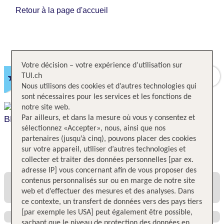
Retour à la page d'accueil
Votre décision – votre expérience d’utilisation sur
TUI BLUE Sylt
TUI.ch
Nous utilisons des cookies et d’autres technologies qui
Rantum,
Schleswig-Holstein,
Allemagne
sont nécessaires pour les services et les fonctions de
notre site web.
Par ailleurs, et dans la mesure où vous y consentez et
sélectionnez «Accepter», nous, ainsi que nos
partenaires (jusqu’à cinq), pouvons placer des cookies
sur votre appareil, utiliser d’autres technologies et
Toutes les offres et tous les prix
collecter et traiter des données personnelles [par ex.
adresse IP] vous concernant afin de vous proposer des
contenus personnalisés sur ou en marge de notre site
web et d’effectuer des mesures et des analyses. Dans
ce contexte, un transfert de données vers des pays tiers
[par exemple les USA] peut également être possible,
sachant que le niveau de protection des données en