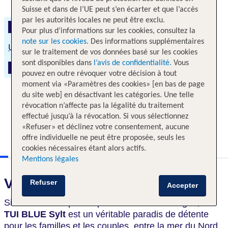
Suisse et dans de l’UE peut s’en écarter et que l’accès
par les autorités locales ne peut être exclu.
Famille
Wi-Fi gratuit
Bien-être
Pour plus d’informations sur les cookies, consultez la
note sur les cookies.
Des informations supplémentaires
Une alimentation équilibrée
Sports nautiques
sur le traitement de vos données basé sur les cookies
sont disponibles dans
l’avis de confidentialité.
Vous
Fitness
pouvez en outre révoquer votre décision à tout
moment via «Paramètres des cookies» [en bas de page
du site web] en désactivant les catégories. Une telle
révocation n’affecte pas la légalité du traitement
effectué jusqu’à la révocation. Si vous sélectionnez
«Refuser» et déclinez votre consentement, aucune
offre individuelle ne peut être proposée, seuls les
cookies nécessaires étant alors actifs.
Mentions légales
Voici ce qui vous attend
Refuser
Accepter
Situé sur l'île la plus septentrionale d'Allemagne, le
TUI BLUE Sylt
est un véritable paradis de détente
pour les familles et les couples, entre la mer du Nord