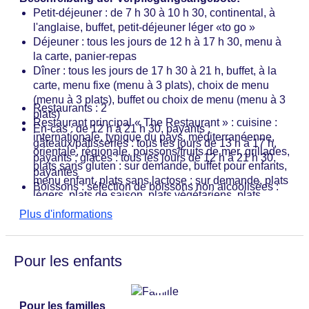
Petit-déjeuner : de 7 h 30 à 10 h 30, continental, à
l'anglaise, buffet, petit-déjeuner léger «to go »
Déjeuner : tous les jours de 12 h à 17 h 30, menu à
la carte, panier-repas
Dîner : tous les jours de 17 h 30 à 21 h, buffet, à la
carte, menu fixe (menu à 3 plats), choix de menu
(menu à 3 plats), buffet ou choix de menu (menu à 3
Restaurants : 2
plats)
Restaurant principal « The Restaurant » : cuisine :
En-cas : de 12 h à 21 h 30, payants ;
internationale, typique du pays, méditerranéenne,
gâteaux/pâtisseries : tous les jours de 13 h à 17 h,
orientale, régionale, poissons/fruits de mer, grillades,
payants ; glaces : tous les jours de 12 h à 21 h 30,
plats sans gluten : sur demande, buffet pour enfants,
payantes
menu enfant, plats sans lactose : sur demande, plats
Boissons : sélection de boissons non alcoolisées :
légers, plats de saison, plats végétariens, plats
payantes, sélection de boissons alcoolisées
végétaliens, buffet, Showcooking, janvier -
Plus d'informations
nationales : payantes, sélection de boissons
décembre, tous les jours de 7 h 30 à 10 h 30 et de
alcoolisées internationales : payantes, sélection de
17 h 30 à 21 h 00, avec terrasse, chaise haute pour
boissons servies à table pendant les repas :
enfants, tenue correcte demandée
Pour les enfants
payantes, café/thé l'après-midi : payants
Restaurant « Lekkersnuut » : cuisine : internationale,
Dîner aux chandelles : demande et réservation
typique du pays, régionale, poissons/fruits de mer,
obligatoires, payant, menu fixe
plats sans gluten : sur demande, menu enfant, plats
Dégustation de vins : payante, sur demande et sur
Pour les familles