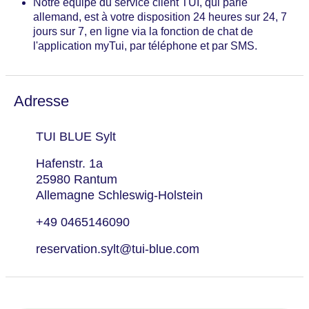
1 changement de serviettes à partir d’un séjour de 5
Notre équipe du service client TUI, qui parle
nuits (effectué au milieu du séjour) ; changement de
allemand, est à votre disposition 24 heures sur 24, 7
serviettes supplémentaire payant
jours sur 7, en ligne via la fonction de chat de
l'application myTui, par téléphone et par SMS.
Adresse
TUI BLUE Sylt
Hafenstr. 1a
25980 Rantum
Allemagne Schleswig-Holstein
+49 0465146090
reservation.sylt@tui-blue.com