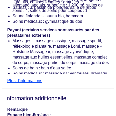
: gratuits, chaises longues : gratuites
allemand, anglais, superficie : 1 200 m², salles de
Saunas : 3, bassin de plongée, salle de repos
soins : 4, salles de soins pour couples : 1
Sauna finlandais, sauna bio, hammam
Soins médicaux : gymnastique du dos
Payant (certains services sont assurés par des
prestataires externes)
Massages : massage classique, massage sportif,
réflexologie plantaire, massage Lomi, massage «
Hotstone Massage », massage ayurvédique,
massage aux huiles essentielles, massage complet
du corps, massage partiel du corps, massage du dos
Soins de bain : bain d'eau salée
Soins médicaux : massage par ventouses, drainage
lymphatique, cryothérapie, enveloppements
Plus d'informations
(naturels, à la tourbe)
Centre de beauté et de soins « BLUE Spa » : tous
les jours de 8 h à 21 h, marques de beauté :
Information additionnelle
Biomaris, soins de beauté et cosmétiques : Anti-
Aging, Peeling, soins du visage, manucure,
Remarque
pédicure
Espace bien-être/spa :