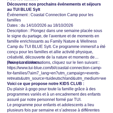
sans lactose : sur demande, plats légers, plats de
réservation uniquement
Découvrez nos prochains événements et séjours
saison, plats végétariens, plats végétaliens, à la
Offre spéciale Noël : buffet, Offre spéciale Réveillon
au TUI BLUE Sylt
carte, pas besoin de demander ni de réserver,
: buffet
Événement : Coastal Connection Camp pour les
payant, janvier - décembre, mer. - dim. 17 h - 21 h
familles
30, avec terrasse, chaise haute, tenue correcte
Dates : du 14/10/2026 au 18/10/2026
demandée
Description : Plongez dans une semaine placée sous
Bar « The Bar » : de janvier à décembre, tous les
le signe du partage, de l'aventure et de moments en
jours de 12 h à minuit, payant
famille enrichissants au Family Nature & Wellness
Camp du TUI BLUE Sylt. Ce programme immersif a été
conçu pour les familles et allie activité physique,
créativité, découverte de la nature et moments de
pleine conscience.
Pour plus d'informations, cliquez sur le lien suivant :
https://www.tui-blue.com/bl/coastal-connection-camp-
for-families/?aim7_lang=en?utm_campaign=events-
retreats&utm_source=tuideutschland&utm_medium=websit
Voici ce que propose notre KIDS CLUB :
Du plaisir à gogo pour toute la famille grâce à des
programmes variés et à un encadrement des enfants
assuré par notre personnel formé par TUI.
Le programme pour enfants et adolescents a lieu
plusieurs fois par semaine et s’adresse à différentes