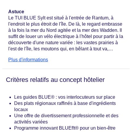
Salon commun / Espace télévision
l’application est à votre disposition pour échanger
Espaces verts, cour intérieure végétalisée, terrasse
Astuce
avec d’autres clients ou les guides BLUE®.
ensoleillée
Le TUI BLUE Sylt est situé à l'entrée de Rantum, à
Piscines : 2
l'endroit le plus étroit de l'île. De là, le regard embrasse
Piscine « Piscine intérieure du TUI BLUE Spa » :
à la fois la mer du Nord agitée et la mer des Wadden. Il
janvier - décembre, accès gratuit, Indoor, eau douce,
suffit de louer un vélo électrique à l'hôtel pour partir à la
couverte : janvier - décembre, chauffée : janvier -
découverte d'une nature variée : les vastes prairies à
décembre, dans l'espace bien-être, transats : accès
l'est de l'île, les moutons qui, en bêlant à tout va,
gratuit, chaises longues : accès gratuit
consolident les digues, ou encore la piste cyclable
Piscine pour enfants « Piscine pour enfants au TUI
Plus d'informations
romantique qui suit l'ancien tracé de la ligne de chemin
BLUE Spa » : janvier - décembre, gratuite, Indoor,
de fer de l'île jusqu'à List. De retour au TUI BLUE,
eau douce, couverte : janvier - décembre, chauffée :
terminez la journée en sirotant un cocktail dans une
janvier - décembre, dans l'espace bien-être, transats
Critères relatifs au concept hôtelier
chaise longue de plage sur la terrasse et admirez le
: gratuits, chaises longues : gratuites
magnifique coucher de soleil sur les dunes.
Serviettes de bain : payantes
Boutique de souvenirs, galerie marchande,
Les guides BLUE® : vos interlocuteurs sur place
supérette
Des plats régionaux raffinés à base d'ingrédients
Internet : Wi-Fi, dans tout l'hôtel (complexe) : gratuit
locaux
Laverie : gratuite
Une offre de divertissement professionnelle et des
Modes de paiement : TUI Card / VISA, MasterCard,
activités variées
American Express, carte EC/Maestro
Programme innovant BLUEf!t® pour un bien-être