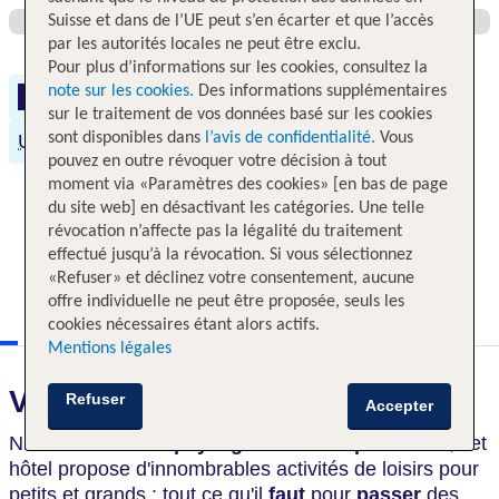
Suisse et dans de l’UE peut s’en écarter et que l’accès
par les autorités locales ne peut être exclu.
Pour plus d’informations sur les cookies, consultez la
note sur les cookies.
Des informations supplémentaires
Famille
Demi-pension Plus
Wi-Fi gratuit
sur le traitement de vos données basé sur les cookies
sont disponibles dans
l’avis de confidentialité.
Vous
Une alimentation équilibrée
Sports nautiques
pouvez en outre révoquer votre décision à tout
moment via «Paramètres des cookies» [en bas de page
du site web] en désactivant les catégories. Une telle
révocation n’affecte pas la légalité du traitement
effectué jusqu’à la révocation. Si vous sélectionnez
«Refuser» et déclinez votre consentement, aucune
offre individuelle ne peut être proposée, seuls les
cookies nécessaires étant alors actifs.
Mentions légales
Voici ce qui vous attend
Refuser
Accepter
Niché au cœur de
paysages naturels préservés
, cet
hôtel propose d'innombrables activités de loisirs pour
petits et grands : tout ce qu'il
faut
pour
passer
des