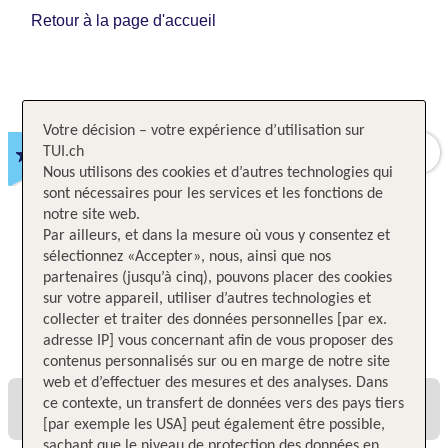
Retour à la page d'accueil
Votre décision – votre expérience d’utilisation sur
BEECH Resort Fleesensee
TUI.ch
Nous utilisons des cookies et d’autres technologies qui
Goehren-Lebbin,
sont nécessaires pour les services et les fonctions de
Mecklenburg-Vorpommern,
Allemagne
notre site web.
Par ailleurs, et dans la mesure où vous y consentez et
sélectionnez «Accepter», nous, ainsi que nos
partenaires (jusqu’à cinq), pouvons placer des cookies
sur votre appareil, utiliser d’autres technologies et
collecter et traiter des données personnelles [par ex.
Toutes les offres et tous les prix
adresse IP] vous concernant afin de vous proposer des
contenus personnalisés sur ou en marge de notre site
web et d’effectuer des mesures et des analyses. Dans
ce contexte, un transfert de données vers des pays tiers
[par exemple les USA] peut également être possible,
sachant que le niveau de protection des données en