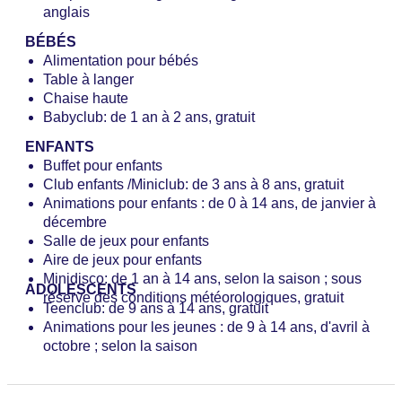
anglais
Restaurant « Bootshus » : cuisine : internationale,
typique du pays, régionale ; plats sans gluten : sur
BÉBÉS
demande et sur réservation, plats sans lactose, plats
Alimentation pour bébés
végétariens : sur demande et sur réservation, plats
Table à langer
végétaliens : demande et réservation obligatoires, à
Chaise haute
la carte, réservation obligatoire, payant, selon la
Babyclub: de 1 an à 2 ans, gratuit
saison, tous les jours de 17 h 30 à 21 h, avec
ENFANTS
terrasse, chaise haute pour enfants
Buffet pour enfants
Club enfants /Miniclub: de 3 ans à 8 ans, gratuit
Animations pour enfants : de 0 à 14 ans, de janvier à
décembre
Salle de jeux pour enfants
Aire de jeux pour enfants
Minidisco: de 1 an à 14 ans, selon la saison ; sous
ADOLESCENTS
réserve des conditions météorologiques, gratuit
Teenclub: de 9 ans à 14 ans, gratuit
Animations pour les jeunes : de 9 à 14 ans, d'avril à
octobre ; selon la saison