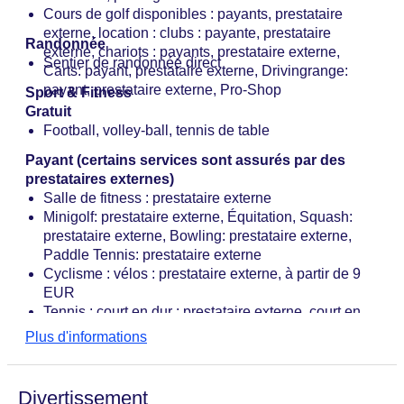
Cours de golf disponibles : payants, prestataire
externe, location : clubs : payante, prestataire
Randonnée
externe, chariots : payants, prestataire externe,
Sentier de randonnée direct
Carts: payant, prestataire externe, Drivingrange:
payant, prestataire externe, Pro-Shop
Sport & Fitness
Gratuit
Football, volley-ball, tennis de table
Payant (certains services sont assurés par des
prestataires externes)
Salle de fitness : prestataire externe
Minigolf: prestataire externe, Équitation, Squash:
prestataire externe, Bowling: prestataire externe,
Paddle Tennis: prestataire externe
Cyclisme : vélos : prestataire externe, à partir de 9
EUR
Tennis : court en dur : prestataire externe, court en
gazon synthétique : prestataire externe, salle :
Plus d'informations
prestataire externe, cours de tennis : prestataire
externe, location de raquettes : prestataire externe
Divertissement