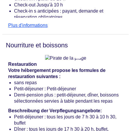
Check-out Jusqu'à 10 h
Check-in s anticipées : payant, demande et
réservation obligatoires
Check-out s de dernière minute : paiement en
Plus d'informations
espèces, montant unique d'environ 50 EUR,
demande et réservation obligatoires
Ouverture de l'hôtel : 2020
Nourriture et boissons
Dernière rénovation complète : 2021
Réception : tous les jours de 00 h 00 à 22 h 45,
coffre-fort de l'hôtel : gratuit
Restauration
Accueil des visiteurs : langues : allemand, anglais
Votre hébergement propose les formules de
Jardin d'hiver
restauration suivantes :
Jardin, terrasse ensoleillée
sans repas
Piscine « Aquafun Fleesensee » : janvier -
Petit-déjeuner : Petit-déjeuner
décembre, accès gratuit, Indoor, eau douce,
Demi-pension plus : petit-déjeuner, dîner, boissons
couverte, chauffée, nombre de toboggans
sélectionnées servies à table pendant les repas
aquatiques : 1, janvier - décembre, accès gratuit,
pataugeoire intégrée, avec bassin extérieur, transats
Beschreibung der Verpflegungsangebote:
Serviettes de bain : payantes
Petit-déjeuner : tous les jours de 7 h 30 à 10 h 30,
Boutique de souvenirs, supérette
buffet
Internet : Wi-Fi, dans tout l'hôtel (complexe) : gratuit
Dîner : tous les jours de 17 h 30 à 20 h, buffet,