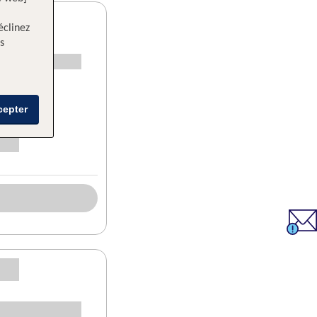
éclinez
s
cepter