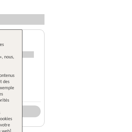
les
», nous,
contenus
t des
 exemple
es
rités
s
cookies
votre
e web]