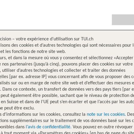
cision – votre expérience d’utilisation sur TUI.ch
lisons des cookies et d’autres technologies qui sont nécessaires pour 
 et les fonctions de notre site web.
eurs, et dans la mesure où vous y consentez et sélectionnez «Accepter
e nos partenaires (jusqu’à cinq), pouvons placer des cookies sur votre
, utiliser d’autres technologies et collecter et traiter des données
lles [par ex. adresse IP] vous concernant afin de vous proposer des 
lisés sur ou en marge de notre site web et d’effectuer des mesures e
. Dans ce contexte, un transfert de données vers des pays tiers [par
 peut également être possible, sachant que le niveau de protection d
en Suisse et dans de l’UE peut s’en écarter et que l’accès par les auto
ne peut être exclu.
s d’informations sur les cookies, consultez la
note sur les cookies.
De
ions supplémentaires sur le traitement de vos données basé sur les 
ponibles dans
l’avis de confidentialité.
Vous pouvez en outre révoquer 
 à tout moment via «Paramètres des cookies» [en bas de page du sit