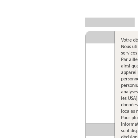
Votre dé
Nous uti
services
Par aill
ainsi qu
appareil
personne
personna
analyses
les USA]
données 
locales 
Pour plu
informat
sont dis
décision