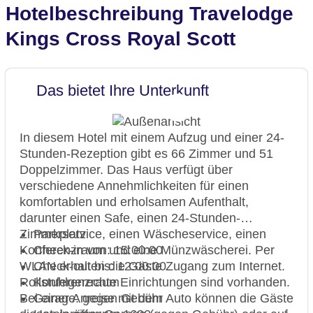
Hotelbeschreibung Travelodge
Kings Cross Royal Scott
Das bietet Ihre Unterkunft
In diesem Hotel mit einem Aufzug und einer 24-
Stunden-Rezeption gibt es 66 Zimmer und 51
Doppelzimmer. Das Haus verfügt über
verschiedene Annehmlichkeiten für einen
komfortablen und erholsamen Aufenthalt,
darunter einen Safe, einen 24-Stunden-
Zimmerservice, einen Wäscheservice, einen
Parkplatz
Konferenzraum und eine Münzwäscherei. Per
Check-in von: 15:00:00
WLAN erhalten die Gäste Zugang zum Internet.
Check-out bis: 12:00:00
Rollstuhlgerechte Einrichtungen sind vorhanden.
Konferenzraum
Bei einer Anreise mit dem Auto können die Gäste
Garage: gegen Gebühr