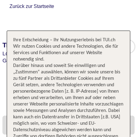
Zurück zur Startseite
Ihre Entscheidung – Ihr Nutzungserlebnis bei TUI.ch
Travelodge Kings Cross Royal Scott
Wir nutzen Cookies und andere Technologien, die für
London,
Services und Funktionen auf unserer Website
GreaterLondon/South East England,
notwendig sind.
Großbritannien
Darüber hinaus und soweit Sie einwilligen und
„Zustimmen“ auswählen, können wir sowie unsere bis
zu fünf Partner als Drittanbieter Cookies auf Ihrem
Gerät setzen, andere Technologien verwenden und
personenbezogene Daten [z. B. IP-Adresse] von Ihnen
erheben und verarbeiten, um Ihnen auf oder neben
Alle Angebote und Preise
unserer Webseite personalisierte Inhalte vorzuschlagen
sowie Messungen und Analysen durchzuführen. Dabei
kann auch ein Datentransfer in Drittstaaten [z.B. USA]
möglich sein, wo vom Schweizer- und EU-
Datenschutzniveau abgewichen werden kann und
Zugriffe von dortigen Behörden nicht ausgeschlossen