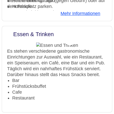
dieses in einer Garage (gegen Gebühr) oder auf
Hoteleröffnung: 1600
dem Parkplatz parken.
Hotelsafe
WLAN/WiFi im Hotel
Mehr Informationen
Lift
Anzahl der Aufzüge: 1
Haustiere
Essen & Trinken
Rezeption
Zimmerservice
Gesamtanzahl der Zimmer: 66
Es stehen verschiedene gastronomische
Zahlungsarten: American Express,
Einrichtungen zur Auswahl, wie ein Restaurant,
Mastercard, Visa
ein Speiseraum, ein Café, eine Bar und ein Pub.
Landeskategorie: 3 Sterne
Täglich wird ein nahrhaftes Frühstück serviert.
Darüber hinaus stellt das Haus Snacks bereit.
Bar
Frühstücksbuffet
Cafe
Restaurant