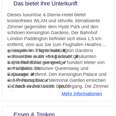
Das bietet Ihre Unterkunft
Dieses luxuriöse 4-Sterne-Hotel bietet
kostenfreies WLAN und stilvolle, klimatisierte
Zimmer gegenüber dem Hyde Park und den
schönen Kensington Gardens. Der Bahnhof
London Paddington befindet sich etwa 1,5 km
entfernt, vom aus Sie zum Flughafen Heathrow
gelangen. Im Thistle Kensington Gardens
Haustiere -5 kg erlaubt: ✘
wohnen Sie in der von Bäumen gesäumten
Haustiere auch +5 kg erlaubt: ✘
Bayswater Road nur wenige hundert Meter von
Für Rollstühle geeignet: ✔
den U-Bahn-Stationen Queensway und
Parkplatz: 24
Bayswater entfernt. Den Kensington Palace und
Garage: ✘
den Princess Diana Memorial Garden erreichen
24h-Rezeption: ✔
Sie nach einem kurzen Spaziergang. Die Zimmer
Check-in-Zeit: 14:00 - 00:00
Thistle Kensington Gardens bieten einen
Verspäteter Check-out: ✔
Mehr Informationen
Schreibtisch und einen Flachbild-TV mit
Kabelgebundenes Internet: ✘
kostenfreien digitalen Kanälen. Einige Zimmer
WLAN-Internetzugang: ✔
begeistern zudem mit einer Aussicht auf die
Überwachter Parkplatz: ✔
Essen & Trinken