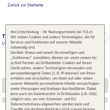
Zurück zur Startseite
Ihre Entscheidung – Ihr Nutzungserlebnis bei TUI.ch
Thistle Kensington Gardens
Wir nutzen Cookies und andere Technologien, die für
LONDON,
Services und Funktionen auf unserer Website
London,
Großbritannien
notwendig sind.
Darüber hinaus und soweit Sie einwilligen und
„Zustimmen“ auswählen, können wir sowie unsere bis
zu fünf Partner als Drittanbieter Cookies auf Ihrem
Alle Angebote und Preise
Gerät setzen, andere Technologien verwenden und
personenbezogene Daten [z. B. IP-Adresse] von Ihnen
erheben und verarbeiten, um Ihnen auf oder neben
unserer Webseite personalisierte Inhalte vorzuschlagen
sowie Messungen und Analysen durchzuführen. Dabei
kann auch ein Datentransfer in Drittstaaten [z.B. USA]
möglich sein, wo vom Schweizer- und EU-
Datenschutzniveau abgewichen werden kann und
Zugriffe von dortigen Behörden nicht ausgeschlossen