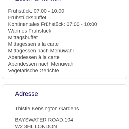
Kensington Gardens und den Hyde Park. Das
Zimmerservice: ✔
helle und geräumige Restaurant serviert
Wäscheservice: ✔
Frühstück: 07:00 - 10:00
moderne britische und europäische Gerichte. Die
Medizinischer Dienst: ✔
Frühstücksbuffet
Lounge und Bar bieten leichte Snacks oder
Fahrradverleih: ✔
Kontinentales Frühstück: 07:00 - 10:00
vollständige Mahlzeiten sowie traditionellen
Mehrsprachiges Personal: ✔
Warmes Frühstück
Nachmittagstee. Gerne verwöhnt Sie auch der
Klimaanlage in öffentlichen Bereichen: ✔
Mittagsbuffet
24-Stunden-Zimmerservice.
Rauchmelder: ✔
Mittagessen à la carte
Safe: ✔
Mittagessen nach Menüwahl
Wechselstube: ✔
Abendessen à la carte
Garderobe: ✔
Abendessen nach Menüwahl
Aufzug: ✔
Vegetarische Gerichte
Supermarkt: ✔
Speisesaal: ✔
Wasserkocher: ✔
Konferenzräume: ✔
Adresse
Versammlungsraum: 2
Projektor: ✔
Thistle Kensington Gardens
BAYSWATER ROAD,104
W2 3HL LONDON