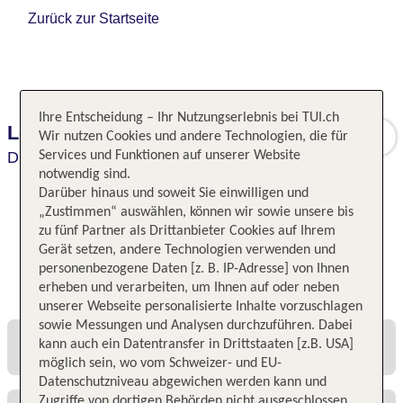
Zurück zur Startseite
Ihre Entscheidung – Ihr Nutzungserlebnis bei TUI.ch
Leonardo Hotel Dresden Altstadt
Wir nutzen Cookies und andere Technologien, die für
Dresden,
Services und Funktionen auf unserer Website
Dresden,
Deutschland
notwendig sind.
Darüber hinaus und soweit Sie einwilligen und
„Zustimmen“ auswählen, können wir sowie unsere bis
zu fünf Partner als Drittanbieter Cookies auf Ihrem
Gerät setzen, andere Technologien verwenden und
personenbezogene Daten [z. B. IP-Adresse] von Ihnen
Alle Angebote und Preise
erheben und verarbeiten, um Ihnen auf oder neben
unserer Webseite personalisierte Inhalte vorzuschlagen
sowie Messungen und Analysen durchzuführen. Dabei
kann auch ein Datentransfer in Drittstaaten [z.B. USA]
möglich sein, wo vom Schweizer- und EU-
Datenschutzniveau abgewichen werden kann und
Zugriffe von dortigen Behörden nicht ausgeschlossen