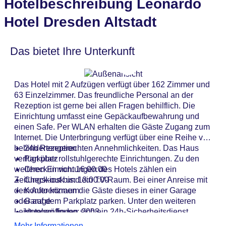
Hotelbeschreibung Leonardo
Hotel Dresden Altstadt
Das bietet Ihre Unterkunft
Das Hotel mit 2 Aufzügen verfügt über 162 Zimmer und
63 Einzelzimmer. Das freundliche Personal an der
Rezeption ist gerne bei allen Fragen behilflich. Die
Einrichtung umfasst eine Gepäckaufbewahrung und
einen Safe. Per WLAN erhalten die Gäste Zugang zum
Internet. Die Unterbringung verfügt über eine Reihe von
behindertengerechten Annehmlichkeiten. Das Haus
24h Rezeption
verfügt über rollstuhlgerechte Einrichtungen. Zu den
Parkplatz
weiteren Einrichtungen des Hotels zählen ein
Check-in von: 16:00:00
Zeitungskiosk und ein TV-Raum. Bei einer Anreise mit
Check-out bis: 13:00:00
dem Auto können die Gäste dieses in einer Garage
Konferenzraum
oder auf dem Parkplatz parken. Unter den weiteren
Garage
Leistungen finden sich ein 24h-Sicherheitsdienst,
Hoteleröffnung: 2008
medizinische Betreuung, ein Zimmerservice, ein
Hotelsafe
Mehr Informationen