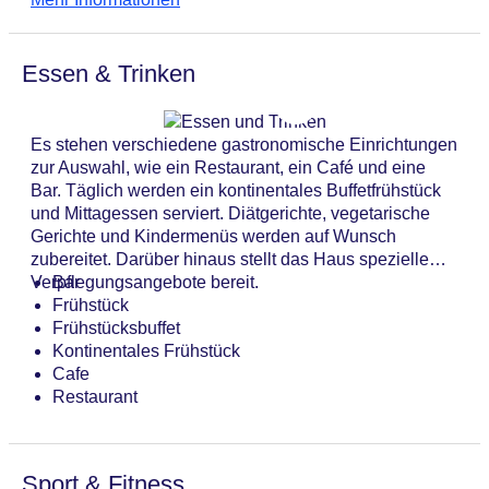
Weckdienst und ein Wäscheservice. Aktive Reisende,
WLAN/WiFi im Hotel
die die Umgebung per Rad entdecken möchten,
Letzte umfassende Renovierung: 2014
werden den Fahrradverleih zu schätzen wissen.
Lift
Essen & Trinken
Kostenfrei steht Gästen die Tageszeitung zur
Anzahl der Konferenzräume: 2
Verfügung. Bei Geschäftlichem hilft das Business-
Anzahl der Aufzüge: 2
Center gerne weiter und bietet ein Faxgerät an.
Haustiere
Es stehen verschiedene gastronomische Einrichtungen
Haustiere auf Anfrage: gegen Gebühr
zur Auswahl, wie ein Restaurant, ein Café und eine
Zimmerservice
Bar. Täglich werden ein kontinentales Buffetfrühstück
Gesamtanzahl der Stockwerke: 7
und Mittagessen serviert. Diätgerichte, vegetarische
Gesamtanzahl der Zimmer: 162
Gerichte und Kindermenüs werden auf Wunsch
Zahlungsarten: American Express, Mastercard, Visa
zubereitet. Darüber hinaus stellt das Haus spezielle
Landeskategorie: 3 Sterne
Verpflegungsangebote bereit.
Bar
Frühstück
Frühstücksbuffet
Kontinentales Frühstück
Cafe
Restaurant
Sport & Fitness