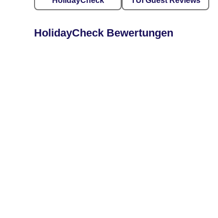
HolidayCheck
TUI Guest Reviews
HolidayCheck Bewertungen