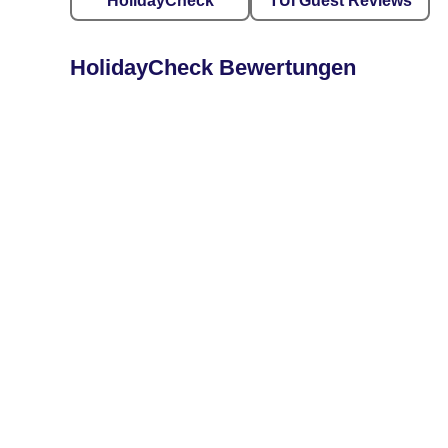
HolidayCheck
TUI Guest Reviews
HolidayCheck Bewertungen