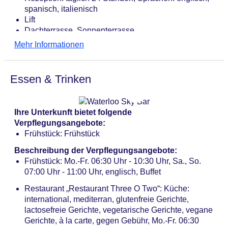
spanisch, italienisch
Lift
Dachterrasse, Sonnenterrasse
Internet: WLAN/WiFi, im gesamten Hotel (Anlage):
Mehr Informationen
ohne Gebühr
Wäscheservice: gegen Gebühr
Zahlungsarten: TUI Card / VISA, MasterCard,
Essen & Trinken
American Express, Diners
Haustiere nicht erlaubt
Tagungseinrichtungen: Konferenzräume: 1
Ihre Unterkunft bietet folgende
Gebäudeanzahl: 1, Etagen: 12, Zimmer: 177
Verpflegungsangebote:
Landeskategorie: 4 Sterne
Frühstück: Frühstück
Beschreibung der Verpflegungsangebote:
Frühstück: Mo.-Fr. 06:30 Uhr - 10:30 Uhr, Sa., So.
07:00 Uhr - 11:00 Uhr, englisch, Buffet
Restaurant „​Restaurant Three O Two“: Küche:
international, mediterran, glutenfreie Gerichte,
lactosefreie Gerichte, vegetarische Gerichte, vegane
Gerichte, à la carte, gegen Gebühr, Mo.-Fr. 06:30