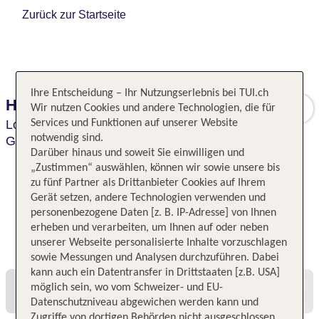
Zurück zur Startseite
Ihre Entscheidung – Ihr Nutzungserlebnis bei TUI.ch
H10 London Waterloo
Wir nutzen Cookies und andere Technologien, die für
London,
Services und Funktionen auf unserer Website
GreaterLondon/South East England,
notwendig sind.
Großbritannien
Darüber hinaus und soweit Sie einwilligen und
„Zustimmen“ auswählen, können wir sowie unsere bis
zu fünf Partner als Drittanbieter Cookies auf Ihrem
Gerät setzen, andere Technologien verwenden und
personenbezogene Daten [z. B. IP-Adresse] von Ihnen
erheben und verarbeiten, um Ihnen auf oder neben
Alle Angebote und Preise
unserer Webseite personalisierte Inhalte vorzuschlagen
sowie Messungen und Analysen durchzuführen. Dabei
kann auch ein Datentransfer in Drittstaaten [z.B. USA]
möglich sein, wo vom Schweizer- und EU-
Datenschutzniveau abgewichen werden kann und
Zugriffe von dortigen Behörden nicht ausgeschlossen