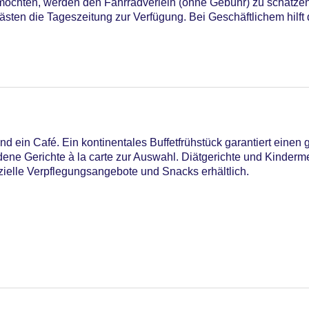
chten, werden den Fahrradverleih (ohne Gebühr) zu schätzen 
Gästen die Tageszeitung zur Verfügung. Bei Geschäftlichem hilf
15
d ein Café. Ein kontinentales Buffetfrühstück garantiert einen g
ne Gerichte à la carte zur Auswahl. Diätgerichte und Kinder
zielle Verpflegungsangebote und Snacks erhältlich.
Pool, Outdoor Pool, Liegen am Pool
iners Club, EC Maestro, Mastercard, Visa