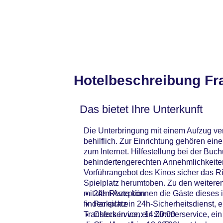
Hotelbeschreibung Fra
Das bietet Ihre Unterkunft
Die Unterbringung mit einem Aufzug ver
behilflich. Zur Einrichtung gehören e
zum Internet. Hilfestellung bei der Bu
behindertengerechten Annehmlichkeiten. 
Vorführangebot des Kinos sicher das Ri
Spielplatz herumtoben. Zu den weitere
mit dem Auto können die Gäste dieses 
24h Rezeption
finden sich ein 24h-Sicherheitsdienst, 
Parkplatz
Transferservice, ein Zimmerservice, ei
Check-in von: 14:00:00