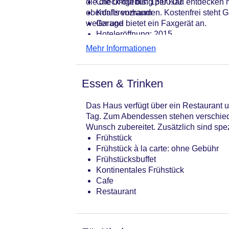
die die Umgebung per Rad entdecken mö
Check-out bis: 13:00:00
ebenfalls vorhanden. Kostenfrei steht 
Konferenzraum
weiter und bietet ein Faxgerät an.
Garage
Hoteleröffnung: 2015
Hotelsafe
Mehr Informationen
WLAN/WiFi im Hotel
Letzte umfassende Renovierung: 20
Lift
Essen & Trinken
Anzahl der Aufzüge: 1
Haustiere
Das Haus verfügt über ein Restaurant un
Zimmerservice
Tag. Zum Abendessen stehen verschiede
Gesamtanzahl der Stockwerke: 30
Wunsch zubereitet. Zusätzlich sind spe
Gesamtanzahl der Zimmer: 114
Frühstück
Pools:Beheizter Außenpool, Indoor 
Frühstück à la carte: ohne Gebühr
Zahlungsarten: American Express, D
Frühstücksbuffet
Landeskategorie: 5 Sterne
Kontinentales Frühstück
Cafe
Restaurant