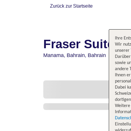
Zurück zur Startseite
Ihre Ent
Fraser Suites 
Wir nutz
unserer 
Manama,
Bahrain,
Bahrain
Darüber 
sowie un
andere 
Ihnen e
personal
Dabei ka
Schweiz
dortige
Weitere 
Informat
Datensc
Einstell
widerruf