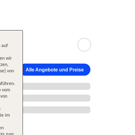
 auf
en wir
tzen,
Alle Angebote und Preise
se] von
uführen.
wo vom
 von
e
ie im
en
 bis zum