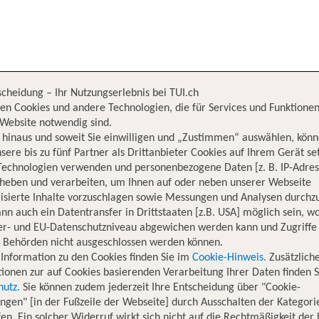
scheidung – Ihr Nutzungserlebnis bei TUI.ch
Diplomatic Area
en Cookies und andere Technologien, die für Services und Funktionen
Website notwendig sind.
hinaus und soweit Sie einwilligen und „Zustimmen“ auswählen, könn
sere bis zu fünf Partner als Drittanbieter Cookies auf Ihrem Gerät se
Technologien verwenden und personenbezogene Daten [z. B. IP-Adres
rheben und verarbeiten, um Ihnen auf oder neben unserer Webseite
isierte Inhalte vorzuschlagen sowie Messungen und Analysen durchz
nn auch ein Datentransfer in Drittstaaten [z.B. USA] möglich sein, 
er- und EU-Datenschutzniveau abgewichen werden kann und Zugriffe
n Behörden nicht ausgeschlossen werden können.
Information zu den Cookies finden Sie im
Cookie-Hinweis.
Zusätzlich
ionen zur auf Cookies basierenden Verarbeitung Ihrer Daten finden S
hutz.
Sie können zudem jederzeit Ihre Entscheidung über "Cookie-
ungen" [in der Fußzeile der Webseite] durch Ausschalten der Kategori
en. Ein solcher Widerruf wirkt sich nicht auf die Rechtmäßigkeit der