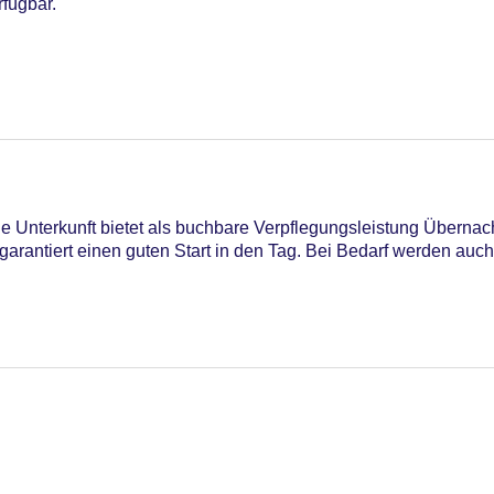
rfügbar.
04
ie Unterkunft bietet als buchbare Verpflegungsleistung Übernach
 garantiert einen guten Start in den Tag. Bei Bedarf werden au
iners Club, EC Maestro, Mastercard, Visa