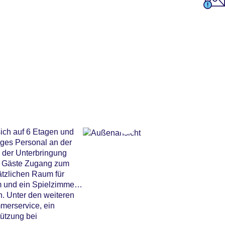
sich auf 6 Etagen und
iges Personal an der
g der Unterbringung
e Gäste Zugang zum
ätzlichen Raum für
 und ein Spielzimmer.
n. Unter den weiteren
mmerservice, ein
tützung bei