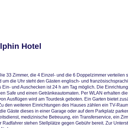
lphin Hotel
ie 33 Zimmer, die 4 Einzel- und die 6 Doppelzimmer verteilen 
d um die Uhr steht den Gästen englisch- und französischsprach
as Ein- und Auschecken ist 24 h am Tag möglich. Die Einrichtun
nen Safe und einen Getränkeautomaten. Per WLAN erhalten di
g von Ausflügen wird am Tourdesk geboten. Ein Garten bietet zus
Zu den weiteren Einrichtungen des Hauses zählen ein TV-Raum
die Gäste dieses in einer Garage oder auf dem Parkplatz parke
itsdienst, medizinische Betreuung, ein Transferservice, ein Zi
Radfahrer stehen Stellplätze gegen Gebühr bereit. Zur Unters