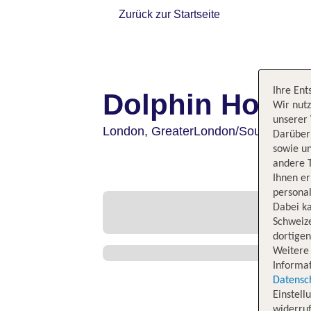
Zurück zur Startseite
Ihre Ent
Dolphin Hotel
Wir nutz
unserer 
London,
GreaterLondon/South East 
Darüber 
sowie un
andere 
Ihnen e
personal
Dabei ka
Schweiz
dortige
Weitere 
Informat
Datensc
Einstell
widerruf