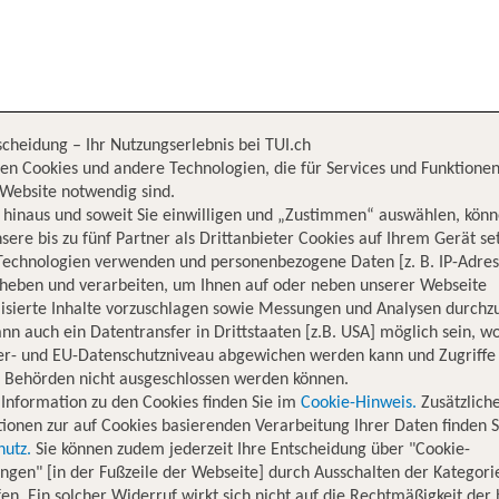
scheidung – Ihr Nutzungserlebnis bei TUI.ch
en Cookies und andere Technologien, die für Services und Funktionen
Website notwendig sind.
England,
Großbritannien
hinaus und soweit Sie einwilligen und „Zustimmen“ auswählen, könn
sere bis zu fünf Partner als Drittanbieter Cookies auf Ihrem Gerät se
Technologien verwenden und personenbezogene Daten [z. B. IP-Adres
rheben und verarbeiten, um Ihnen auf oder neben unserer Webseite
isierte Inhalte vorzuschlagen sowie Messungen und Analysen durchz
nn auch ein Datentransfer in Drittstaaten [z.B. USA] möglich sein, 
er- und EU-Datenschutzniveau abgewichen werden kann und Zugriffe
n Behörden nicht ausgeschlossen werden können.
Information zu den Cookies finden Sie im
Cookie-Hinweis.
Zusätzlich
ionen zur auf Cookies basierenden Verarbeitung Ihrer Daten finden S
hutz.
Sie können zudem jederzeit Ihre Entscheidung über "Cookie-
ungen" [in der Fußzeile der Webseite] durch Ausschalten der Kategori
en. Ein solcher Widerruf wirkt sich nicht auf die Rechtmäßigkeit der