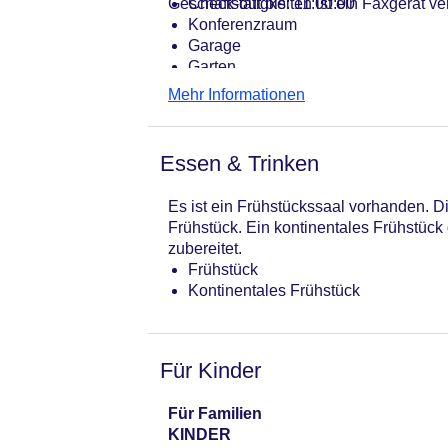
Geschäftstätigkeiten ist ein Faxgerät ve
Check-out bis: 11:00:00
Konferenzraum
Garage
Garten
Hoteleröffnung: 1850
Mehr Informationen
Hotelsafe
WLAN/WiFi im Hotel
Letzte umfassende Renovierung: 20
Essen & Trinken
Lift
Anzahl der Konferenzräume: 1
Es ist ein Frühstückssaal vorhanden. D
Anzahl der Aufzüge: 1
Frühstück. Ein kontinentales Frühstück
Zimmerservice
zubereitet.
Gesamtanzahl der Stockwerke: 6
Frühstück
Gesamtanzahl der Zimmer: 33
Kontinentales Frühstück
Zahlungsarten: American Express, D
Landeskategorie: 2 Sterne
Für Kinder
Für Familien
KINDER