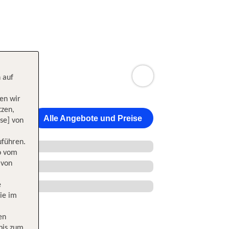
 auf
en wir
tzen,
Alle Angebote und Preise
se] von
uführen.
wo vom
 von
e
ie im
en
 bis zum