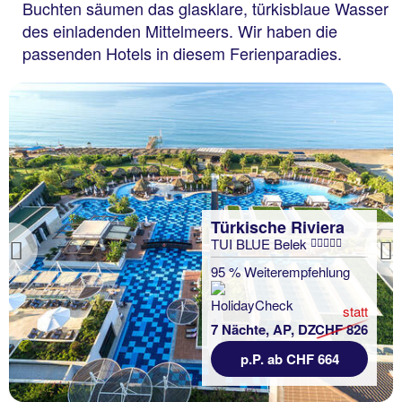
Buchten säumen das glasklare, türkisblaue Wasser
des einladenden Mittelmeers. Wir haben die
passenden Hotels in diesem Ferienparadies.
Türkische Riviera
TUI BLUE Belek
Previous
95 % Weiterempfehlung
statt
7 Nächte, AP, DZ
CHF 826
p.P. ab CHF 664