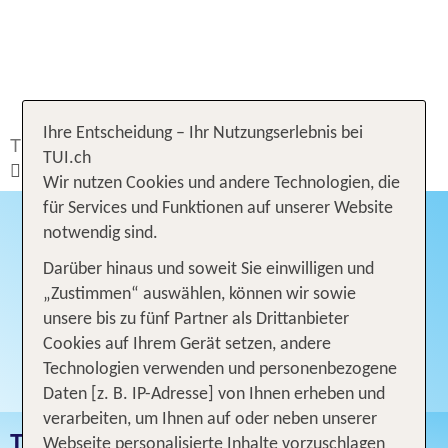
Ihre Entscheidung – Ihr Nutzungserlebnis bei
TUI.ch
Ferien buchen
Ferien
Türkei
TUI.ch
Türkische Riviera
Wir nutzen Cookies und andere Technologien, die
für Services und Funktionen auf unserer Website
notwendig sind.
Darüber hinaus und soweit Sie einwilligen und
„Zustimmen“ auswählen, können wir sowie
unsere bis zu fünf Partner als Drittanbieter
Cookies auf Ihrem Gerät setzen, andere
Technologien verwenden und personenbezogene
Daten [z. B. IP-Adresse] von Ihnen erheben und
verarbeiten, um Ihnen auf oder neben unserer
TÜRKISCHE RIVIERA
Webseite personalisierte Inhalte vorzuschlagen