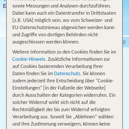
Endlose Sandstrände
sowie Messungen und Analysen durchzuführen.
Dabei kann auch ein Datentransfer in Drittstaaten
[z.B. USA] möglich sein, wo vom Schweizer- und
EU-Datenschutzniveau abgewichen werden kann
und Zugriffe von dortigen Behörden nicht
Pauschalferien
Hotel
ausgeschlossen werden können.
Städtereisen
% DEALS
Ferienhaus
Weitere Information zu den Cookies finden Sie im
Cookie-Hinweis.
Zusätzliche Informationen zur
Wo soll es hin gehen?
Kreuzfahrten
Fahrzeuge
Ausflüge
auf Cookies basierenden Verarbeitung Ihrer
Daten finden Sie im
Datenschutz.
Sie können
Von wo?
zudem jederzeit Ihre Entscheidung über "Cookie-
Schweiz
Einstellungen" [in der Fußzeile der Webseite]
durch Ausschalten der Kategorien widerrufen. Ein
Wann & wie lange?
solcher Widerruf wirkt sich nicht auf die
09.08.2026 - 24.05.2027, 1 Woche
Rechtmäßigkeit der bis zum Widerruf erfolgten
Verarbeitung aus. Soweit Sie „Ablehnen“ wählen
Wer reist mit?
und Ihre Zustimmung verweigern, können keine