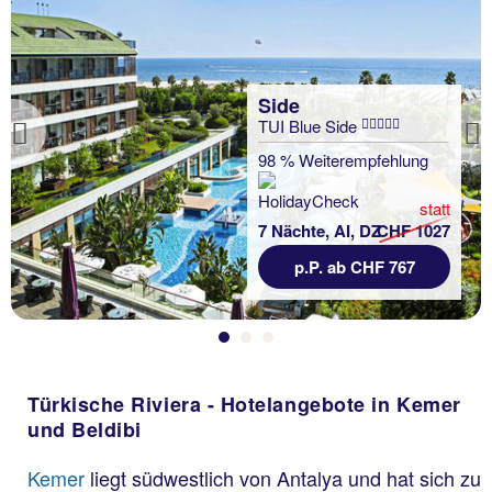
Side
TUI Blue Side
Previous
98 % Weiterempfehlung
statt
7 Nächte, AI, DZ
CHF 1027
p.P. ab CHF 767
Türkische Riviera - Hotelangebote in Kemer
und Beldibi
Kemer
liegt südwestlich von Antalya und hat sich zu