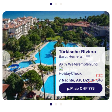
Türkische Riviera
Barut Hemera
Previous
96 % Weiterempfehlung
statt
7 Nächte, AP, DZ
CHF 848
p.P. ab CHF 778