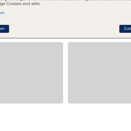
ge Cookies sind aktiv.
sum
nen
Zus