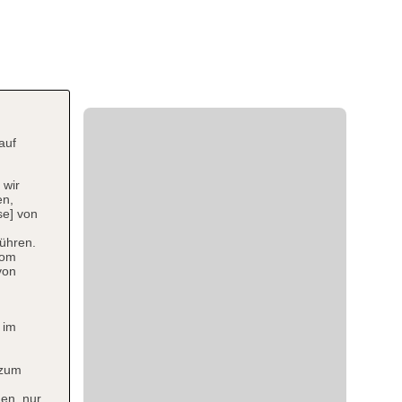
auf
 wir
en,
se] von
ühren.
vom
von
 im
 zum
en, nur