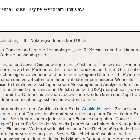
scheidung – Ihr Nutzungserlebnis bei TUI.ch
en Cookies und andere Technologien, die für Services und Funktionen 
Website notwendig sind.
hinaus und soweit Sie einwilligen und „Zustimmen“ auswählen, können
sere bis zu fünf Partner als Drittanbieter Cookies auf Ihrem Gerät setz
Technologien verwenden und personenbezogene Daten [z. B. IP-Adres
heben und verarbeiten, um Ihnen auf oder neben unserer Webseite
isierte Inhalte vorzuschlagen sowie Messungen und Analysen durchzuf
nn auch ein Datentransfer in Drittstaaten [z.B. USA] möglich sein, wo 
er- und EU-Datenschutzniveau abgewichen werden kann und Zugriffe 
 Behörden nicht ausgeschlossen werden können.
Information zu den Cookies finden Sie im
Cookie-Hinweis.
Zusätzliche
ionen zur auf Cookies basierenden Verarbeitung Ihrer Daten finden Sie
hutz.
Sie können zudem jederzeit Ihre Entscheidung über "Cookie-
ungen" [in der Fußzeile der Webseite] durch Ausschalten der Kategorien
en. Ein solcher Widerruf wirkt sich nicht auf die Rechtmäßigkeit der bis
 erfolgten Verarbeitung aus. Soweit Sie „Ablehnen“ wählen und Ihre
ng verweigern, können keine individuellen Angebote unterbreitet werd