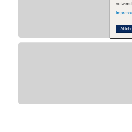
notwendi
Impres
Ableh