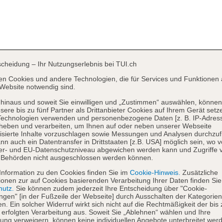
scheidung – Ihr Nutzungserlebnis bei TUI.ch
en Cookies und andere Technologien, die für Services und Funktionen 
Website notwendig sind.
hinaus und soweit Sie einwilligen und „Zustimmen“ auswählen, können
sere bis zu fünf Partner als Drittanbieter Cookies auf Ihrem Gerät setz
Technologien verwenden und personenbezogene Daten [z. B. IP-Adres
heben und verarbeiten, um Ihnen auf oder neben unserer Webseite
isierte Inhalte vorzuschlagen sowie Messungen und Analysen durchzuf
nn auch ein Datentransfer in Drittstaaten [z.B. USA] möglich sein, wo 
er- und EU-Datenschutzniveau abgewichen werden kann und Zugriffe 
 Behörden nicht ausgeschlossen werden können.
Information zu den Cookies finden Sie im
Cookie-Hinweis.
Zusätzliche
ionen zur auf Cookies basierenden Verarbeitung Ihrer Daten finden Sie
hutz.
Sie können zudem jederzeit Ihre Entscheidung über "Cookie-
ungen" [in der Fußzeile der Webseite] durch Ausschalten der Kategorien
en. Ein solcher Widerruf wirkt sich nicht auf die Rechtmäßigkeit der bis
 erfolgten Verarbeitung aus. Soweit Sie „Ablehnen“ wählen und Ihre
ng verweigern, können keine individuellen Angebote unterbreitet werd