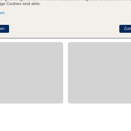
ge Cookies sind aktiv.
sum
nen
Zus