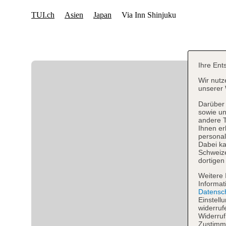
Ihre Ent
Wir nutz
unserer 
Darüber 
sowie un
andere 
Ihnen er
personal
Dabei ka
Schweiz
dortigen
Weitere 
Informat
Datensc
Einstell
widerruf
Widerruf
Zustimmu