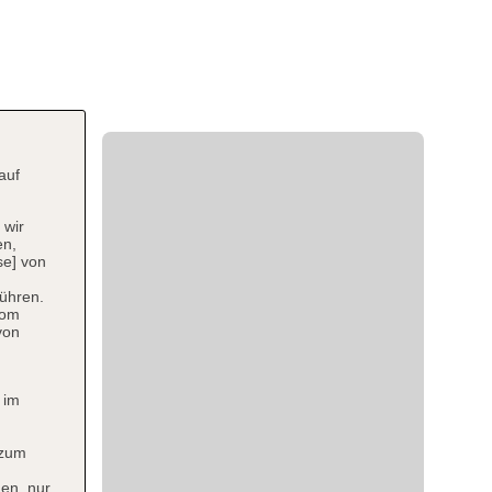
auf
 wir
en,
se] von
ühren.
vom
von
 im
 zum
en, nur