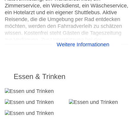
Zimmerservice, ein Weckdienst, ein Wäscheservice,
ein Hotelarzt und ein eigener Shuttlebus. Aktive
Reisende, die die Umgebung per Rad entdecken
möchten, werden den Fahrradverleih zu schätzen
wissen. Kostenfrei steht Gästen die Tageszeitung
zur Verfügung. Zur Unterstützung bei der
Weitere Informationen
Kommunikation und Geschäftlichem bietet das
Business-Center ein Faxgerät.
24h Rezeption
Parkplatz
Essen & Trinken
Check-in von: 14:00:00
Check-out bis: 12:00:00
Konferenzraum
Garage
Hotelsafe
WLAN/WiFi im Hotel
Letzte umfassende Renovierung: 2007
Lift