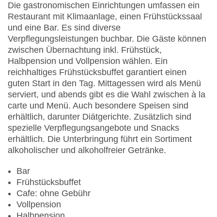
Anzahl der Aufzüge: 1
Die gastronomischen Einrichtungen umfassen ein
Zimmerservice
Restaurant mit Klimaanlage, einen Frühstückssaal
Sonnenterrasse
und eine Bar. Es sind diverse
Gesamtanzahl der Zimmer: 39
Verpflegungsleistungen buchbar. Die Gäste können
Pools:Kinderbecken, Outdoor Pool,
zwischen Übernachtung inkl. Frühstück,
Sonnenschirme am Pool, Liegen am Pool
Halbpension und Vollpension wählen. Ein
Zahlungsarten: Mastercard, Visa
reichhaltiges Frühstücksbuffet garantiert einen
Landeskategorie: 3 Sterne
guten Start in den Tag. Mittagessen wird als Menü
serviert, und abends gibt es die Wahl zwischen à la
carte und Menü. Auch besondere Speisen sind
erhältlich, darunter Diätgerichte. Zusätzlich sind
spezielle Verpflegungsangebote und Snacks
erhältlich. Die Unterbringung führt ein Sortiment
alkoholischer und alkoholfreier Getränke.
Bar
Frühstücksbuffet
Cafe: ohne Gebühr
Vollpension
Halbpension