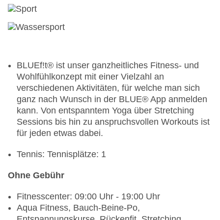
Restaurants: 4
Hauptrestaurant „Yacht Club“: glutenfreie
Gerichte: ohne Gebühr, Anfrage notwendig,
vegetarische Gerichte: ohne Gebühr, Anfrage
nicht notwendig, Buffet, Showcooking, ohne
Gebühr, täglich 07:00 Uhr - 11:00 Uhr und 18:30
BLUEf!t® ist unser ganzheitliches Fitness- und
Uhr - 21:30 Uhr, mit Terrasse, angemessene
Wohlfühlkonzept mit einer Vielzahl an
Kleidung erwünscht
verschiedenen Aktivitäten, für welche man sich
Restaurant „Culinarium“: à la carte, Anfrage &
ganz nach Wunsch in der BLUE® App anmelden
Reservierung notwendig, gegen Gebühr,
kann. Von entspanntem Yoga über Stretching
mehrmals pro Woche 18:30 Uhr - 22:00 Uhr, mit
Sessions bis hin zu anspruchsvollen Workouts ist
Terrasse, angemessene Kleidung erwünscht
für jeden etwas dabei.
Restaurant „Meltemi“: Küche: italienisch, à la
carte, Reservierung notwendig, gegen Gebühr,
Tennis: Tennisplätze: 1
täglich 18:30 Uhr - 22:00 Uhr, mit Terrasse,
Ohne Gebühr
angemessene Kleidung erwünscht
Restaurant „Dopio“: Reservierung notwendig,
Fitnesscenter: 09:00 Uhr - 19:00 Uhr
gegen Gebühr, 18:30 Uhr - 22:00 Uhr
Aqua Fitness, Bauch-Beine-Po,
Bars & mehr: 6
Entspannungskurse, Rückenfit, Stretching