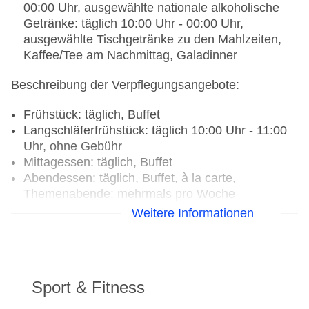
00:00 Uhr, ausgewählte nationale alkoholische
Getränke: täglich 10:00 Uhr - 00:00 Uhr,
ausgewählte Tischgetränke zu den Mahlzeiten,
Kaffee/Tee am Nachmittag, Galadinner
Beschreibung der Verpflegungsangebote:
Frühstück: täglich, Buffet
Langschläferfrühstück: täglich 10:00 Uhr - 11:00
Uhr, ohne Gebühr
Mittagessen: täglich, Buffet
Abendessen: täglich, Buffet, à la carte,
Themenabende: mehrmals pro Woche
Snacks: täglich, ohne Gebühr, bei All Inclusive
Weitere Informationen
inklusive, Mitternachtssnack: täglich, ohne
Gebühr, bei All Inclusive inklusive,
Kuchen/Gebäck: täglich, ohne Gebühr, bei All
Inclusive inklusive
Sport & Fitness
Galadinner: wöchentlich, ohne Gebühr