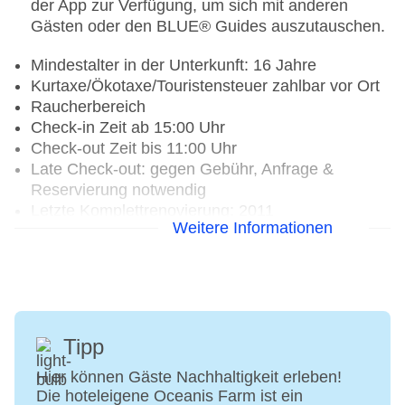
der App zur Verfügung, um sich mit anderen
Gästen oder den BLUE® Guides auszutauschen.
Mindestalter in der Unterkunft: 16 Jahre
Kurtaxe/Ökotaxe/Touristensteuer zahlbar vor Ort
Raucherbereich
Check-in Zeit ab 15:00 Uhr
Check-out Zeit bis 11:00 Uhr
Late Check-out: gegen Gebühr, Anfrage &
Reservierung notwendig
Letzte Komplettrenovierung: 2011
Weitere Informationen
Rezeption: täglich 24 Stunden, Sprachen:
deutsch, englisch
Gästebetreuung: Sprachen: deutsch
Lift
Pools: 2
Pool: ohne Gebühr, Outdoor, Süßwasser, Liegen:
Tipp
ohne Gebühr, Sonnenschirme: ohne Gebühr
Relaxpool: ohne Gebühr, Outdoor, Süßwasser,
Hier können Gäste Nachhaltigkeit erleben!
Die hoteleigene Oceanis Farm ist ein
Liegen: ohne Gebühr, Sonnenschirme: ohne