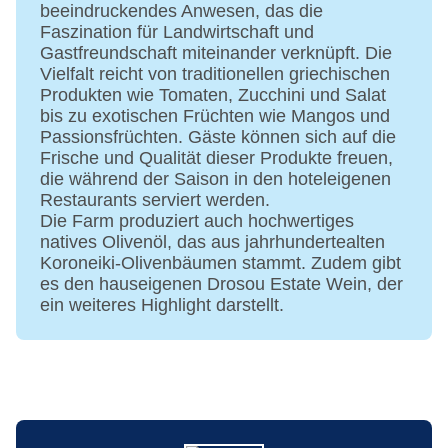
beeindruckendes Anwesen, das die
Gebühr
Faszination für Landwirtschaft und
Whirlpool: gegen Gebühr, Indoor, im
Gastfreundschaft miteinander verknüpft. Die
Wellnessbereich
Vielfalt reicht von traditionellen griechischen
Badetücher: ohne Gebühr
Produkten wie Tomaten, Zucchini und Salat
Souvenirshop, Minimarkt, Boutique
bis zu exotischen Früchten wie Mangos und
Internet: WLAN/WiFi, im gesamten Hotel
Passionsfrüchten. Gäste können sich auf die
(Anlage): ohne Gebühr
Frische und Qualität dieser Produkte freuen,
Wäscheservice: gegen Gebühr
die während der Saison in den hoteleigenen
Zahlungsarten: TUI Card / VISA, MasterCard,
Restaurants serviert werden.
Die Farm produziert auch hochwertiges
American Express, Diners
natives Olivenöl, das aus jahrhundertealten
Haustiere nicht erlaubt
Koroneiki-Olivenbäumen stammt. Zudem gibt
Parkmöglichkeiten: Parkplatz (nach
es den hauseigenen Drosou Estate Wein, der
Verfügbarkeit), bewacht, Stellplätze, nicht
ein weiteres Highlight darstellt.
überdacht
Gebäudeanzahl: 4, Etagen: 4, Zimmer: 410,
Nebengebäude: 3
Landeskategorie: 5 Sterne