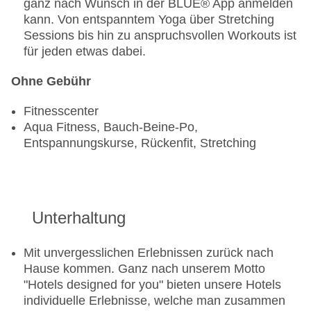
ganz nach Wunsch in der BLUE® App anmelden
Gebühr, à la carte, Anfrage & Reservierung
kann. Von entspanntem Yoga über Stretching
notwendig, gegen Gebühr, wetterabhängig,
Sessions bis hin zu anspruchsvollen Workouts ist
täglich, angemessene Kleidung erwünscht
für jeden etwas dabei.
Bars & mehr: 3
Poolbar Outdoor „Pool Bar“: gegen Gebühr, bei
Ohne Gebühr
All Inclusive inklusive
Pianobar „The Bar“: gegen Gebühr, bei All
Fitnesscenter
Inclusive inklusive
Aqua Fitness, Bauch-Beine-Po,
Coffeeshop „Thea´s Coffee Shop & Juice Bar“:
Entspannungskurse, Rückenfit, Stretching
gegen Gebühr
Das Restaurant „Culinarium“ ist 1 x pro Aufenthalt
inklusive bei Buchung mit Halbpension und All
Unterhaltung
Inclusive
Mit unvergesslichen Erlebnissen zurück nach
Hause kommen. Ganz nach unserem Motto
"Hotels designed for you" bieten unsere Hotels
individuelle Erlebnisse, welche man zusammen