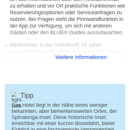
zu erhalten und vor Ort praktische Funktionen wie
Reservierungsoptionen oder Serviceanfragen zu
nutzen. Bei Fragen steht die Pinnwandfunktion in
der App zur Verfügung, um sich mit anderen
Gästen oder den BLUE® Guides auszutauschen.
Mindestalter in der Unterkunft: 16 Jahre
Kurtaxe/Ökotaxe/Touristensteuer zahlbar vor Ort
Weitere Informationen
Check-in Zeit ab 14:00 Uhr
Check-out Zeit bis 11:00 Uhr
Late Check-out: täglich, gegen Gebühr, Anfrage &
Reservierung notwendig
Rezeption: täglich, Sprachen: deutsch, englisch,
französisch
Tipp
Gästebetreuung: Sprachen: deutsch, englisch,
italienisch, französisch
Das Hotel liegt in der Nähe eines weniger
bekannten, aber bemerkenswerten Ortes, der
Lift
Spinalonga-Insel. Diese historische Insel,
Gartenanlage, Dachterrasse
erreichbar mit einer kurzen Bootsfahrt, bietet
Pools: 2
Einblick in eine faszinierende Vergangenheit