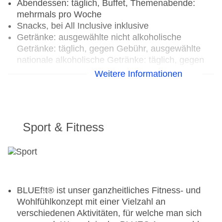
Abendessen: täglich, Buffet, Themenabende:
mehrmals pro Woche
Snacks, bei All Inclusive inklusive
Getränke: ausgewählte nicht alkoholische
Getränke: täglich, gegen Gebühr, ausgewählte
nationale alkoholische Getränke: täglich, gegen
Gebühr, ausgewählte internationale alkoholische
Weitere Informationen
Getränke: täglich, gegen Gebühr, ausgewählte
Tischgetränke zu den Mahlzeiten: gegen Gebühr
Galadinner: wöchentlich
Sport & Fitness
Restaurants: 2
Hauptrestaurant „The Restaurant“: Küche:
griechisch, international, regional, leichte
Gerichte: ohne Gebühr, Buffet, Showcooking,
ohne Gebühr, täglich, klimatisierbar,
angemessene Kleidung erwünscht
BLUEf!t® ist unser ganzheitliches Fitness- und
Restaurant „Culinarium (1x pro Aufenthalt
Wohlfühlkonzept mit einer Vielzahl an
inklusive)“: Küche: griechisch, international,
verschiedenen Aktivitäten, für welche man sich
mediterran, regional, leichte Gerichte: ohne