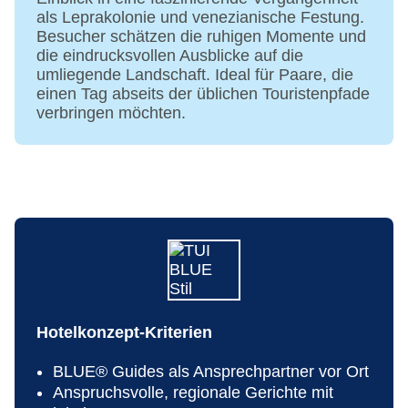
Pool: ohne Gebühr, Outdoor, Süßwasser,
als Leprakolonie und venezianische Festung.
Daybeds: ohne Gebühr, Sonnenschirme: ohne
Besucher schätzen die ruhigen Momente und
Gebühr
die eindrucksvollen Ausblicke auf die
Pool: ohne Gebühr, Indoor, Süßwasser,
umliegende Landschaft. Ideal für Paare, die
beheizbar, im Wellnessbereich, Liegen: ohne
einen Tag abseits der üblichen Touristenpfade
Gebühr
verbringen möchten.
Badetücher: ohne Gebühr
Friseur
Arzt: Sprachen: englisch
Internet: WLAN/WiFi, im gesamten Hotel
(Anlage): ohne Gebühr
Wäscheservice: gegen Gebühr
Concierge Service, Gepäckservice
Zahlungsarten: TUI Card / VISA, MasterCard,
American Express, EC Karte/Maestro
Haustiere nicht erlaubt
Hotelkonzept-Kriterien
Parkmöglichkeiten: Parkplatz (nach
Verfügbarkeit), unbewacht: ohne Gebühr, Anfrage
BLUE® Guides als Ansprechpartner vor Ort
& Reservierung nicht notwendig
Anspruchsvolle, regionale Gerichte mit
Gebäudeanzahl: 10, Etagen: 2, Zimmer: 182