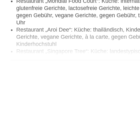
Restaurant „Mondial Food Court“: Küche: internatio
glutenfreie Gerichte, lactosefreie Gerichte, leich
gegen Gebühr, vegane Gerichte, gegen Gebühr, tä
Uhr
Restaurant „Aroi Dee“: Küche: thailändisch, Kinde
Gerichte, vegane Gerichte, à la carte, gegen Gebü
Kinderhochstuhl
Restaurant „Singapore Tree“: Küche: landestypisch
leichte Gerichte, vegetarische Gerichte, vegane Ge
und 18:00 Uhr - 22:00 Uhr
Bars & mehr: 5
Café „Borneo Eiscafé“: 10:00 Uhr - 22:00 Uhr, g
Bar „Bora Bora Lounge“: täglich 10:30 Uhr - 00:
Bar „Lagoon Bar“: täglich 10:00 Uhr - 23:00 Uhr,
Frühstücksbereich „Sawadee“: täglich 07:30 Uhr 
Bar „Palm Beach Bar“: täglich 08:00 Uhr - 23:00 
Bar „Sambesi“: Mo.-Fr. 15:00 Uhr - 23:00 Uhr, Sa.