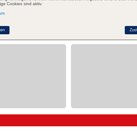
ge Cookies sind aktiv.
sum
nen
Zus