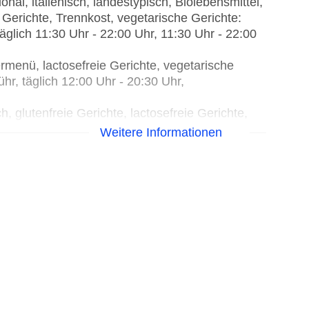
nal, italienisch, landestypisch, Biolebensmittel,
te Gerichte, Trennkost, vegetarische Gerichte:
glich 11:30 Uhr - 22:00 Uhr, 11:30 Uhr - 22:00
rmenü, lactosefreie Gerichte, vegetarische
hr, täglich 12:00 Uhr - 20:30 Uhr,
, glutenfreie Gerichte, lactosefreie Gerichte,
richte, à la carte, täglich 10:00 Uhr - 17:00 Uhr
Weitere Informationen
egen Gebühr
30 Uhr, gegen Gebühr
 gegen Gebühr
- 10:30 Uhr, ohne Gebühr
Uhr
, So. 12:00 Uhr - 23:00 Uhr