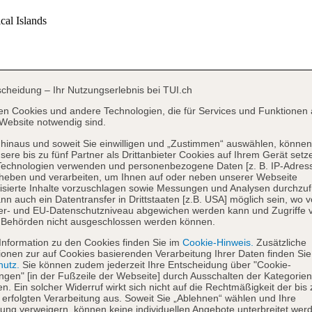
scheidung – Ihr Nutzungserlebnis bei TUI.ch
en Cookies und andere Technologien, die für Services und Funktionen 
Website notwendig sind.
hinaus und soweit Sie einwilligen und „Zustimmen“ auswählen, können
sere bis zu fünf Partner als Drittanbieter Cookies auf Ihrem Gerät setz
Technologien verwenden und personenbezogene Daten [z. B. IP-Adres
heben und verarbeiten, um Ihnen auf oder neben unserer Webseite
isierte Inhalte vorzuschlagen sowie Messungen und Analysen durchzuf
nn auch ein Datentransfer in Drittstaaten [z.B. USA] möglich sein, wo 
er- und EU-Datenschutzniveau abgewichen werden kann und Zugriffe 
 Behörden nicht ausgeschlossen werden können.
Information zu den Cookies finden Sie im
Cookie-Hinweis.
Zusätzliche
ionen zur auf Cookies basierenden Verarbeitung Ihrer Daten finden Sie
hutz.
Sie können zudem jederzeit Ihre Entscheidung über "Cookie-
ungen" [in der Fußzeile der Webseite] durch Ausschalten der Kategorien
en. Ein solcher Widerruf wirkt sich nicht auf die Rechtmäßigkeit der bis
 erfolgten Verarbeitung aus. Soweit Sie „Ablehnen“ wählen und Ihre
ng verweigern, können keine individuellen Angebote unterbreitet werd