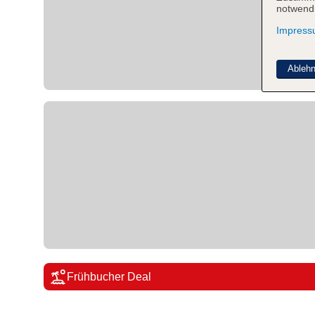
notwendi
Impres
Ableh
Frühbucher Deal