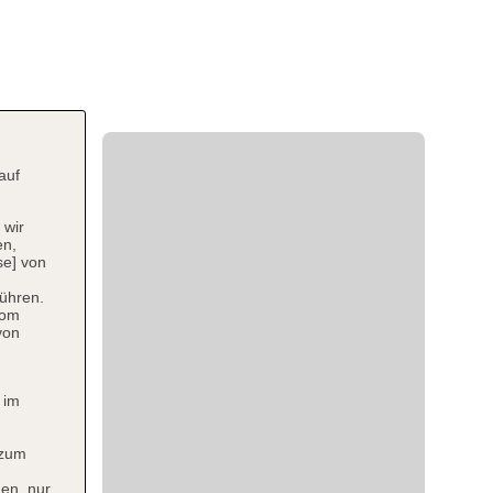
auf
 wir
en,
se] von
ühren.
vom
von
 im
 zum
en, nur