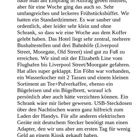
hätte man am Empfang in Auftrag geben müssen,
aber für eine Woche ging das auch so. Sehr
umfangreiches und leckeres Frühstücksbüffet. Wir
hatten ein Standardzimmer. Es war sauber und
ordentlich, aber leider sehr klein und ohne
Schrank, so dass wir eine Woche aus dem Koffer
gelebt haben. Das Hotel liegt sehr zentral, mehrere
Bushaltestellen und drei Bahnhöfe (Liverpool
Street, Moorgate, Old Street) sind gut zu Fuß zu
erreichen. Wir sind mit der Elizabeth Line vom
Flughafen bis Liverpool Street/Moorgate gefahren.
Hat alles super geklappt. Ein Föhn war vorhanden,
ein Wasserkocher mit 2 Tassen und einem kleinen
Sortiment an Tee+Pulverkaffee, ebenso ein
Bügeleisen und ein Bügelbrett, worauf ich
persönlich aber auch hätte verzichten können. Ein
Schrank wäre mir lieber gewesen. USB-Steckdosen
über den Nachtischen waren ganz hilfreich zum
Laden der Handys. Für alle anderen elektrischen
Geräte mit deutschem Stecker benötigt man einen
Adapter, den wir uns aber am ersten Tag für wenig
Geld an einem Kiosk gekauft haben.