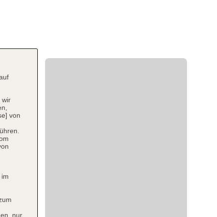
auf
 wir
en,
se] von
ühren.
vom
von
 im
 zum
en, nur