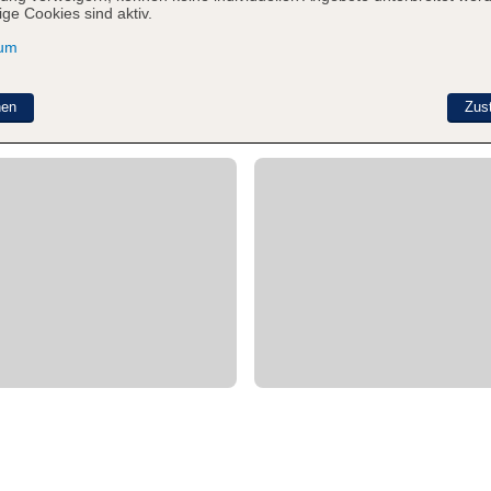
ge Cookies sind aktiv.
sum
nen
Zus