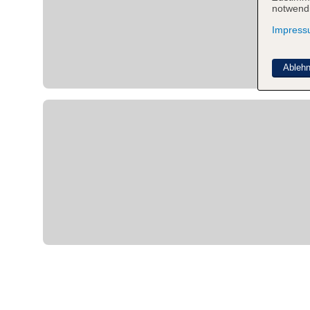
notwendi
Impres
Ableh