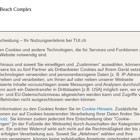
scheidung – Ihr Nutzungserlebnis bei TUI.ch
en Cookies und andere Technologien, die für Services und Funktionen 
Website notwendig sind.
hinaus und soweit Sie einwilligen und „Zustimmen“ auswählen, können
sere bis zu fünf Partner als Drittanbieter Cookies auf Ihrem Gerät setz
Technologien verwenden und personenbezogene Daten [z. B. IP-Adres
heben und verarbeiten, um Ihnen auf oder neben unserer Webseite
isierte Inhalte vorzuschlagen sowie Messungen und Analysen durchzuf
nn auch ein Datentransfer in Drittstaaten [z.B. USA] möglich sein, wo 
er- und EU-Datenschutzniveau abgewichen werden kann und Zugriffe 
 Behörden nicht ausgeschlossen werden können.
Information zu den Cookies finden Sie im
Cookie-Hinweis.
Zusätzliche
ionen zur auf Cookies basierenden Verarbeitung Ihrer Daten finden Sie
hutz.
Sie können zudem jederzeit Ihre Entscheidung über "Cookie-
ungen" [in der Fußzeile der Webseite] durch Ausschalten der Kategorien
en. Ein solcher Widerruf wirkt sich nicht auf die Rechtmäßigkeit der bis
 erfolgten Verarbeitung aus. Soweit Sie „Ablehnen“ wählen und Ihre
ng verweigern, können keine individuellen Angebote unterbreitet werd