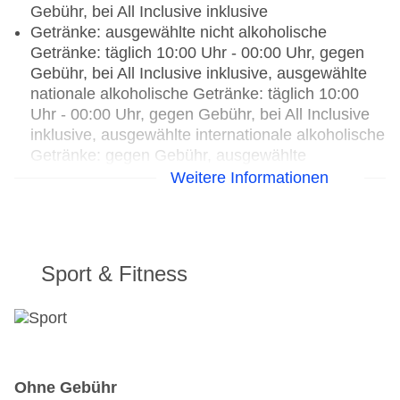
Gebühr, bei All Inclusive inklusive
Getränke: ausgewählte nicht alkoholische
Getränke: täglich 10:00 Uhr - 00:00 Uhr, gegen
Gebühr, bei All Inclusive inklusive, ausgewählte
nationale alkoholische Getränke: täglich 10:00
Uhr - 00:00 Uhr, gegen Gebühr, bei All Inclusive
inklusive, ausgewählte internationale alkoholische
Getränke: gegen Gebühr, ausgewählte
Tischgetränke zu den Mahlzeiten: gegen Gebühr,
Weitere Informationen
bei All Inclusive inklusive, Kaffee/Tee am
Nachmittag: gegen Gebühr, bei All Inclusive
inklusive
Sport & Fitness
Hauptrestaurant „Oceana Restaurant“: Buffet,
ohne Gebühr, bei All Inclusive inklusive, Juli - Mai,
täglich, klimatisierbar
Bars & mehr: 3
Lobbybar „Lobby Bar“: täglich 10:00 Uhr - 00:00
Uhr, gegen Gebühr, bei All Inclusive inklusive
Ohne Gebühr
Bar „Peanuts Bar“: täglich 16:00 Uhr - 02:00 Uhr,