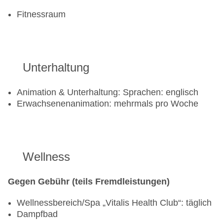
gegen Gebühr, bei All Inclusive inklusive
Fitnessraum
Poolbar Outdoor „Soleil Pool Bar“: täglich 10:00
Uhr - 17:00 Uhr, gegen Gebühr, bei All Inclusive
inklusive
Unterhaltung
Animation & Unterhaltung: Sprachen: englisch
Erwachsenenanimation: mehrmals pro Woche
Wellness
Gegen Gebühr (teils Fremdleistungen)
Wellnessbereich/Spa „Vitalis Health Club“: täglich
Dampfbad