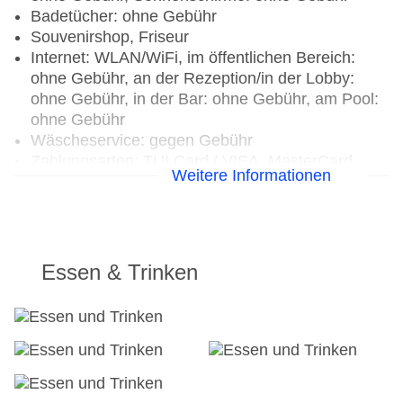
Badetücher: ohne Gebühr
Souvenirshop, Friseur
Internet: WLAN/WiFi, im öffentlichen Bereich:
ohne Gebühr, an der Rezeption/in der Lobby:
ohne Gebühr, in der Bar: ohne Gebühr, am Pool:
ohne Gebühr
Wäscheservice: gegen Gebühr
Zahlungsarten: TUI Card / VISA, MasterCard,
Weitere Informationen
American Express
Haustiere nicht erlaubt
Parkmöglichkeiten: Stellplätze, nicht überdacht:
ohne Gebühr
Businesscenter: gegen Gebühr, Barzahlung
Essen & Trinken
Tagungseinrichtungen: Konferenzräume: 1
Gebäudeanzahl: 2, Etagen: 4, Zimmer: 162
Landeskategorie: 4 Sterne