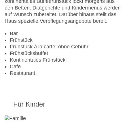
kontinentales Buffetfrühstück lockt morgens aus
Lift
den Betten. Diätgerichte und Kindermenüs werden
Anzahl der Konferenzräume: 1
auf Wunsch zubereitet. Darüber hinaus stellt das
Anzahl der Aufzüge: 1
Haus spezielle Verpflegungsangebote bereit.
Haustiere: gegen Gebühr
Zimmerservice
Bar
Sonnenterrasse
Frühstück
Gesamtanzahl der Stockwerke: 11
Frühstück à la carte: ohne Gebühr
Gesamtanzahl der Zimmer: 129
Frühstücksbuffet
Pools:Indoor Pool, Outdoor Pool, Sonnenschirme
Kontinentales Frühstück
am Pool, Liegen am Pool
Cafe
Zahlungsarten: American Express, Diners Club,
Restaurant
Mastercard, Visa
Landeskategorie: 5 Sterne
Für Kinder