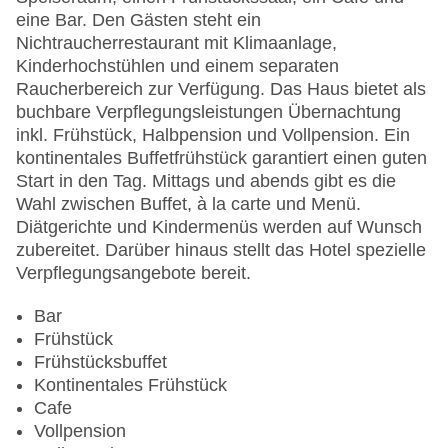
Zimmerservice
eine Bar. Den Gästen steht ein
Sonnenterrasse
Nichtraucherrestaurant mit Klimaanlage,
Gesamtanzahl der Stockwerke: 5
Kinderhochstühlen und einem separaten
Gesamtanzahl der Zimmer: 80
Raucherbereich zur Verfügung. Das Haus bietet als
Pools:Outdoor Pool, Sonnenschirme am Pool,
buchbare Verpflegungsleistungen Übernachtung
Liegen am Pool
inkl. Frühstück, Halbpension und Vollpension. Ein
Zahlungsarten: American Express, Diners Club,
kontinentales Buffetfrühstück garantiert einen guten
Mastercard, Visa
Start in den Tag. Mittags und abends gibt es die
Landeskategorie: 5 Sterne
Wahl zwischen Buffet, à la carte und Menü.
Diätgerichte und Kindermenüs werden auf Wunsch
zubereitet. Darüber hinaus stellt das Hotel spezielle
Verpflegungsangebote bereit.
Bar
Frühstück
Frühstücksbuffet
Kontinentales Frühstück
Cafe
Vollpension