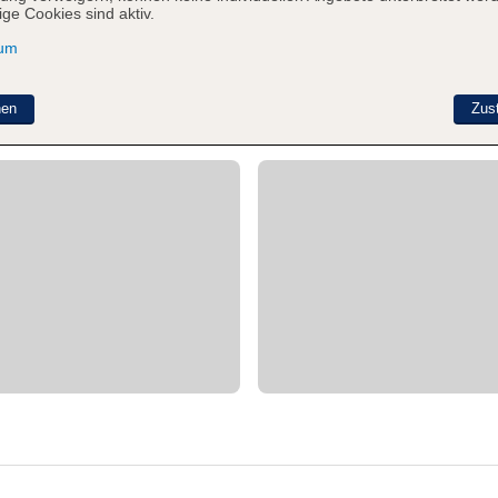
ge Cookies sind aktiv.
sum
nen
Zus