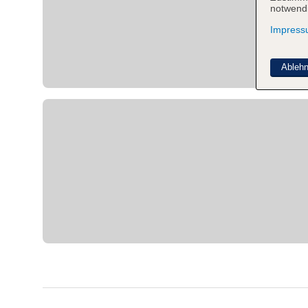
notwendi
Impres
Ableh