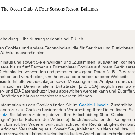
scheidung – Ihr Nutzungserlebnis bei TUI.ch
en Cookies und andere Technologien, die für Services und Funktionen 
Website notwendig sind.
hinaus und soweit Sie einwilligen und „Zustimmen“ auswählen, können
sere bis zu fünf Partner als Drittanbieter Cookies auf Ihrem Gerät setz
Technologien verwenden und personenbezogene Daten [z. B. IP-Adres
heben und verarbeiten, um Ihnen auf oder neben unserer Webseite
isierte Inhalte vorzuschlagen sowie Messungen und Analysen durchzuf
nn auch ein Datentransfer in Drittstaaten [z.B. USA] möglich sein, wo 
er- und EU-Datenschutzniveau abgewichen werden kann und Zugriffe 
 Behörden nicht ausgeschlossen werden können.
Information zu den Cookies finden Sie im
Cookie-Hinweis.
Zusätzliche
ionen zur auf Cookies basierenden Verarbeitung Ihrer Daten finden Sie
hutz.
Sie können zudem jederzeit Ihre Entscheidung über "Cookie-
ungen" [in der Fußzeile der Webseite] durch Ausschalten der Kategorien
en. Ein solcher Widerruf wirkt sich nicht auf die Rechtmäßigkeit der bis
 erfolgten Verarbeitung aus. Soweit Sie „Ablehnen“ wählen und Ihre
ng verweigern, können keine individuellen Angebote unterbreitet werd