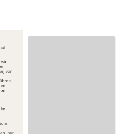
auf
 wir
en,
se] von
ühren.
vom
von
 im
 zum
en, nur