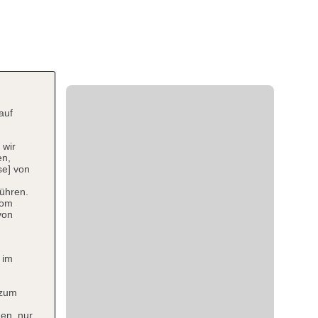
auf
 wir
en,
se] von
ühren.
vom
von
 im
 zum
en, nur