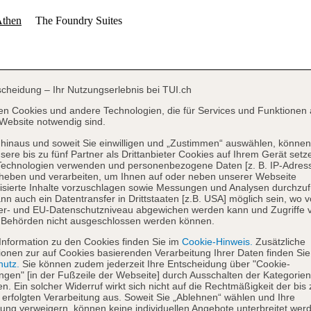
scheidung – Ihr Nutzungserlebnis bei TUI.ch
en Cookies und andere Technologien, die für Services und Funktionen 
Website notwendig sind.
hinaus und soweit Sie einwilligen und „Zustimmen“ auswählen, können
sere bis zu fünf Partner als Drittanbieter Cookies auf Ihrem Gerät setz
Technologien verwenden und personenbezogene Daten [z. B. IP-Adres
heben und verarbeiten, um Ihnen auf oder neben unserer Webseite
isierte Inhalte vorzuschlagen sowie Messungen und Analysen durchzuf
nn auch ein Datentransfer in Drittstaaten [z.B. USA] möglich sein, wo 
er- und EU-Datenschutzniveau abgewichen werden kann und Zugriffe 
 Behörden nicht ausgeschlossen werden können.
Information zu den Cookies finden Sie im
Cookie-Hinweis.
Zusätzliche
ionen zur auf Cookies basierenden Verarbeitung Ihrer Daten finden Sie
hutz.
Sie können zudem jederzeit Ihre Entscheidung über "Cookie-
ungen" [in der Fußzeile der Webseite] durch Ausschalten der Kategorien
en. Ein solcher Widerruf wirkt sich nicht auf die Rechtmäßigkeit der bis
 erfolgten Verarbeitung aus. Soweit Sie „Ablehnen“ wählen und Ihre
ng verweigern, können keine individuellen Angebote unterbreitet werd