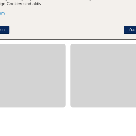
ge Cookies sind aktiv.
sum
nen
Zus