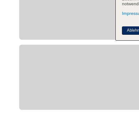
notwendi
Impres
Ableh