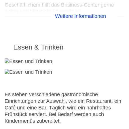
Geschäftlichem hilft das Business-Center gerne
weiter und bietet ein Faxgerät an.
Weitere Informationen
24h Rezeption
Parkplatz: gegen Gebühr
Check-in von: 15:00:00
Check-out bis: 12:00:00
Essen & Trinken
Konferenzraum
Garage
Hotelsafe
WLAN/WiFi im Hotel
Lift
Anzahl der Konferenzräume: 1
Anzahl der Aufzüge: 1
Es stehen verschiedene gastronomische
Zimmerservice
Einrichtungen zur Auswahl, wie ein Restaurant, ein
Sonnenterrasse
Café und eine Bar. Täglich wird ein nahrhaftes
Gesamtanzahl der Stockwerke: 22
Frühstück serviert. Bei Bedarf werden auch
Gesamtanzahl der Zimmer: 89
Kindermenüs zubereitet.
Zahlungsarten: American Express, Diners Club,