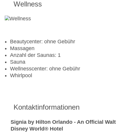
Wellness
Aerobic
Fahrradverleih
Fitnessraum
Beautycenter: ohne Gebühr
Massagen
Anzahl der Saunas: 1
Sauna
Wellnesscenter: ohne Gebühr
Whirlpool
Kontaktinformationen
Signia by Hilton Orlando - An Official Walt
Disney World® Hotel