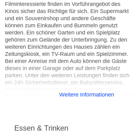
Filminteressierte finden im Vorführangebot des
Kinos sicher das Richtige für sich. Ein Supermarkt
und ein Souvenirshop und andere Geschäfte
können zum Einkaufen und Bummeln genutzt
werden. Ein schöner Garten und ein Spielplatz
gehören zum Gelände der Unterbringung. Zu den
weiteren Einrichtungen des Hauses zählen ein
Zeitungskiosk, ein TV-Raum und ein Spielzimmer.
Bei einer Anreise mit dem Auto können die Gäste
dieses in einer Garage oder auf dem Parkplatz
parken. Unter den weiteren Leistungen finden sich
ein 24h-Sicherheitsdienst, ein Babysitterservice,
eine Kinderbetreuung, eine Autovermietung,
Weitere Informationen
medizinische Betreuung, ein Zimmerservice, ein
Wäscheservice, ein Friseur, eine Münzwäscherei
und ein eigener Shuttlebus. Zur Erkundung der
Umgebung bietet ein Fahrradverleih die notwendige
Ausrüstung. Bei Geschäftlichem hilft das Business-
Essen & Trinken
Center gerne weiter und bietet ein Faxgerät an.