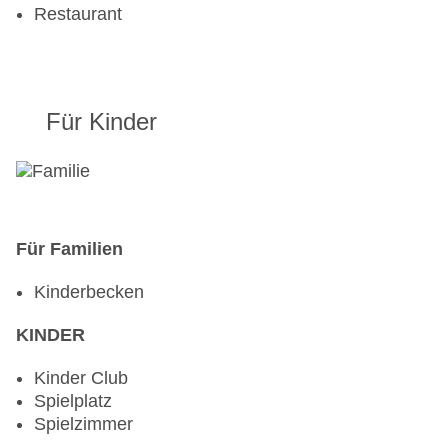
Pools:Kinderbecken, Beheizter Außenpool, Indoor
Restaurant
Pool, Outdoor Pool, Sonnenschirme am Pool,
Liegen am Pool, Wasserrutsche
Zahlungsarten: American Express, Diners Club,
Mastercard, Visa
Für Kinder
Landeskategorie: 4 Sterne
Für Familien
Kinderbecken
KINDER
Kinder Club
Spielplatz
Spielzimmer