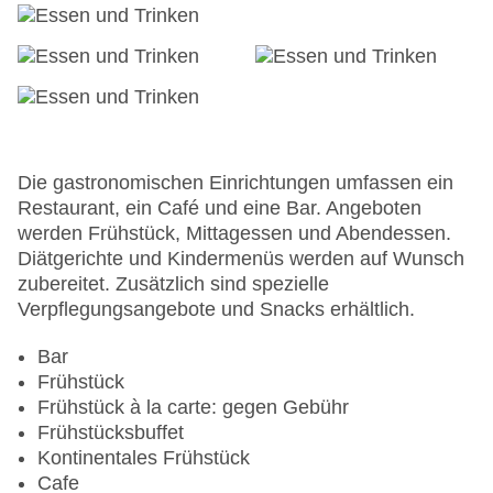
24h Rezeption
Parkplatz
Check-in von: 16:00:00
Check-out bis: 11:00:00
Konferenzraum
Garage
Garten: ohne Gebühr
Die gastronomischen Einrichtungen umfassen ein
Hoteleröffnung: 2009
Restaurant, ein Café und eine Bar. Angeboten
Hotelsafe
werden Frühstück, Mittagessen und Abendessen.
WLAN/WiFi im Hotel: gegen Gebühr
Diätgerichte und Kindermenüs werden auf Wunsch
Lift
zubereitet. Zusätzlich sind spezielle
Minimarkt
Verpflegungsangebote und Snacks erhältlich.
Anzahl der Konferenzräume: 1
Anzahl der Aufzüge: 1
Bar
Haustiere
Frühstück
Zimmerservice
Frühstück à la carte: gegen Gebühr
Sonnenterrasse
Frühstücksbuffet
Gesamtanzahl der Stockwerke: 18
Kontinentales Frühstück
Gesamtanzahl der Zimmer: 1001
Cafe