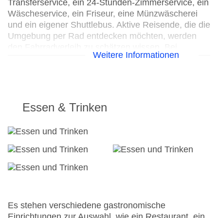
Transferservice, ein 24-Stunden-Zimmerservice, ein
Wäscheservice, ein Friseur, eine Münzwäscherei
und ein eigener Shuttlebus. Aktive Reisende, die die
Umgebung per Rad entdecken möchten, werden
den Fahrradverleih zu schätzen wissen. Bei
Weitere Informationen
Geschäftlichem hilft das Business-Center gerne
weiter und bietet ein Faxgerät an.
24h Rezeption
Parkplatz
Essen & Trinken
Check-in von: 15:00:00
Check-out bis: 12:00:00
Konferenzraum
Garage: gegen Gebühr
Garten: ohne Gebühr
Hotelsafe
WLAN/WiFi im Hotel
Lift
Anzahl der Konferenzräume: 1
Es stehen verschiedene gastronomische
Anzahl der Aufzüge: 1
Einrichtungen zur Auswahl, wie ein Restaurant, ein