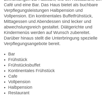
Zimmerservice
Café und eine Bar. Das Haus bietet als buchbare
Gesamtanzahl der Stockwerke: 0
Verpflegungsleistungen Halbpension und
Gesamtanzahl der Zimmer: 220
Vollpension. Ein kontinentales Buffetfrühstück,
Pools:Kinderbecken, Outdoor Pool
Mittagessen und Abendessen sind lecker und
Zahlungsarten: American Express, Mastercard,
abwechslungsreich gestaltet. Diätgerichte und
Visa
Kindermenüs werden auf Wunsch zubereitet.
Landeskategorie: 5 Sterne
Darüber hinaus stellt die Unterbringung spezielle
Verpflegungsangebote bereit.
Bar
Frühstück
Frühstücksbuffet
Kontinentales Frühstück
Cafe
Vollpension
Halbpension
Restaurant