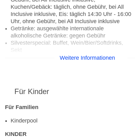
Kuchen/Gebäck: täglich, ohne Gebühr, bei All
Inclusive inklusive, Eis: täglich 14:30 Uhr - 16:00
Uhr, ohne Gebühr, bei All Inclusive inklusive
Getränke: ausgewählte internationale
alkoholische Getränke: gegen Gebühr
Silvesterspecial: Buffet, Wein/Bier/Softdrinks,
Sekt
Weitere Informationen
Restaurants: 2
Spezialitätenrestaurant „Fish A La Carte“: Küche:
Fisch/Meeresfrüchte, à la carte, Anfrage &
Reservierung notwendig, pro Person ca. 5 EUR,
Für Kinder
Mai - Oktober, mehrmals pro Woche 19:00 Uhr -
21:00 Uhr und 24 Stunden
Spezialitätenrestaurant „Turkish A La Carte“:
Für Familien
Küche: türkisch, à la carte, Anfrage &
Kinderpool
Reservierung notwendig, pro Person ca. 5 EUR,
Mai - Oktober, mehrmals pro Woche 19:00 Uhr -
KINDER
21:00 Uhr