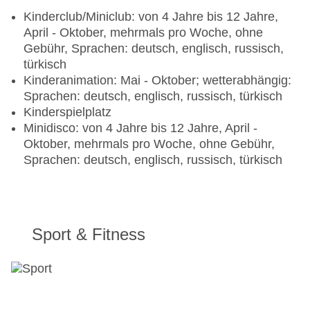
Bars & mehr: 4
Kinderclub/Miniclub: von 4 Jahre bis 12 Jahre,
Poolbar Outdoor „Pool Bar“: Januar - Dezember;
April - Oktober, mehrmals pro Woche, ohne
wetterabhängig, 10:00 Uhr - 00:00 Uhr
Gebühr, Sprachen: deutsch, englisch, russisch,
Lobbybar „Lobby Bar“: Januar - Dezember, 10:00
türkisch
Uhr - 00:00 Uhr
Kinderanimation: Mai - Oktober; wetterabhängig:
Snack Bar: Januar - Dezember; wetterabhängig,
Sprachen: deutsch, englisch, russisch, türkisch
10:00 Uhr - 17:00 Uhr
Kinderspielplatz
Strandbar: April - Oktober; wetterabhängig, 10:00
Minidisco: von 4 Jahre bis 12 Jahre, April -
Uhr - 17:00 Uhr
Oktober, mehrmals pro Woche, ohne Gebühr,
Sprachen: deutsch, englisch, russisch, türkisch
Sport & Fitness