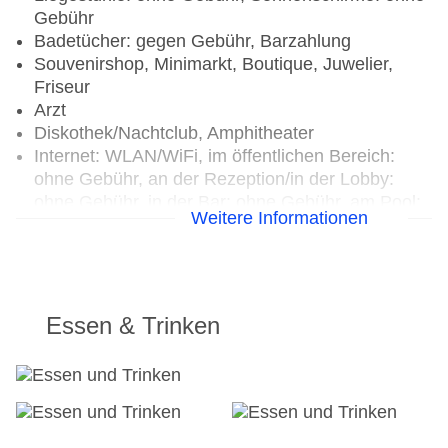
Gebühr
Badetücher: gegen Gebühr, Barzahlung
Souvenirshop, Minimarkt, Boutique, Juwelier,
Friseur
Arzt
Diskothek/Nachtclub, Amphitheater
Internet: WLAN/WiFi, im öffentlichen Bereich:
ohne Gebühr, an der Rezeption/in der Lobby:
ohne Gebühr, in der Bar: ohne Gebühr, am Pool:
Weitere Informationen
ohne Gebühr
Wäscheservice: gegen Gebühr
Zahlungsarten: TUI Card / VISA, MasterCard
Parkmöglichkeiten: Parkplatz (nach
Verfügbarkeit), Stellplätze, nicht überdacht
Essen & Trinken
Tagungseinrichtungen: Konferenzräume: 1,
klimatisierte Tagungsräume, Tageslicht,
Tagungsequipment
Gebäudeanzahl: 3, Etagen: 4, Zimmer: 254
Landeskategorie: 4 Sterne