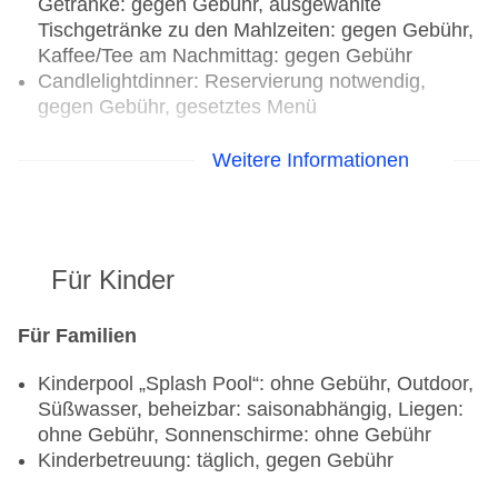
Getränke: gegen Gebühr, ausgewählte
Tischgetränke zu den Mahlzeiten: gegen Gebühr,
Kaffee/Tee am Nachmittag: gegen Gebühr
Candlelightdinner: Reservierung notwendig,
gegen Gebühr, gesetztes Menü
Restaurants: 4
Weitere Informationen
Hauptrestaurant „Poseidon Restaurant“: Küche:
griechisch, international, mediterran,
Babynahrung: ohne Gebühr, Anfrage notwendig,
glutenfreie Gerichte: ohne Gebühr, Anfrage
Für Kinder
notwendig, Kinderbuffet: ohne Gebühr,
Kindermenü: ohne Gebühr, lactosefreie Gerichte:
ohne Gebühr, Anfrage notwendig, leichte
Für Familien
Gerichte: ohne Gebühr, vegetarische Gerichte:
Kinderpool „Splash Pool“: ohne Gebühr, Outdoor,
ohne Gebühr, Buffet, Dinearound, Reservierung
Süßwasser, beheizbar: saisonabhängig, Liegen:
nicht notwendig, ohne Gebühr, April - Oktober,
ohne Gebühr, Sonnenschirme: ohne Gebühr
07:30 Uhr - 10:30 Uhr, 12:30 Uhr - 14:30 Uhr und
Kinderbetreuung: täglich, gegen Gebühr
18:30 Uhr - 21:30 Uhr, klimatisierbar,
Kinderhochstuhl, angemessene Kleidung