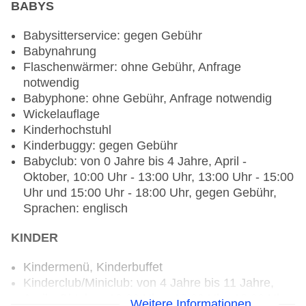
BABYS
erwünscht
Restaurant „Veranda Restaurant“: ab 12 Jahre,
Babysitterservice: gegen Gebühr
Küche: griechisch, international, mediterran,
Babynahrung
Babynahrung: ohne Gebühr, Anfrage notwendig,
Flaschenwärmer: ohne Gebühr, Anfrage
Kinderbuffet: ohne Gebühr, Kindermenü: ohne
notwendig
Gebühr, lactosefreie Gerichte: ohne Gebühr,
Babyphone: ohne Gebühr, Anfrage notwendig
Anfrage notwendig, leichte Gerichte: ohne
Wickelauflage
Gebühr, vegetarische Gerichte: ohne Gebühr,
Kinderhochstuhl
Buffet, Dinearound, Reservierung notwendig,
Kinderbuggy: gegen Gebühr
ohne Gebühr, April - Oktober, 08:00 Uhr - 11:00
Babyclub: von 0 Jahre bis 4 Jahre, April -
Uhr und 18:30 Uhr - 21:30 Uhr, klimatisierbar,
Oktober, 10:00 Uhr - 13:00 Uhr, 13:00 Uhr - 15:00
Kinderhochstuhl, angemessene Kleidung
Uhr und 15:00 Uhr - 18:00 Uhr, gegen Gebühr,
erwünscht
Sprachen: englisch
Restaurant „Grill by the Pool“: Küche:
Grillgerichte, Babynahrung: gegen Gebühr,
KINDER
Anfrage notwendig, Kindermenü: gegen Gebühr,
leichte Gerichte: gegen Gebühr, vegetarische
Kindermenü, Kinderbuffet
Gerichte: gegen Gebühr, à la carte, gesetztes
Kinderclub/Miniclub: von 4 Jahre bis 11 Jahre,
Menü, Dinearound, Reservierung notwendig,
April - Oktober, 10:00 Uhr - 13:00 Uhr, 13:00 Uhr -
Weitere Informationen