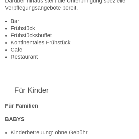
Pools:Outdoor Pool
Darüber hinaus stellt die Unterbringung spezielle
Zahlungsarten: American Express, Diners Club,
Verpflegungsangebote bereit.
Mastercard, Visa
Bar
Landeskategorie: 4 Sterne
Frühstück
Frühstücksbuffet
Kontinentales Frühstück
Cafe
Restaurant
Für Kinder
Für Familien
BABYS
Kinderbetreuung: ohne Gebühr