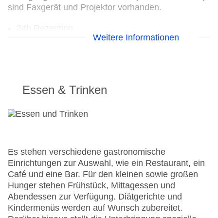
sind Faxgerät und Projektor vorhanden.
24h Rezeption
Weitere Informationen
Parkplatz
Check-in von: 14:00:00
Check-out bis: 10:00:00
Konferenzraum
Garage: gegen Gebühr
Essen & Trinken
Hoteleröffnung: 2007
Hotelsafe
WLAN/WiFi im Hotel
Letzte umfassende Renovierung: 2007
Lift
Anzahl der Konferenzräume: 1
Es stehen verschiedene gastronomische
Anzahl der Aufzüge: 4
Einrichtungen zur Auswahl, wie ein Restaurant, ein
Haustiere
Café und eine Bar. Für den kleinen sowie großen
Zimmerservice
Hunger stehen Frühstück, Mittagessen und
Gesamtanzahl der Stockwerke: 3
Abendessen zur Verfügung. Diätgerichte und
Gesamtanzahl der Zimmer: 41
Kindermenüs werden auf Wunsch zubereitet.