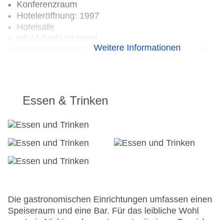
Konferenzraum
Hoteleröffnung: 1997
Hotelsafe
WLAN/WiFi im Hotel
Weitere Informationen
Letzte umfassende Renovierung: 2002
Lift
Anzahl der Konferenzräume: 1
Anzahl der Aufzüge: 1
Zimmerservice
Essen & Trinken
Gesamtanzahl der Stockwerke: 3
Gesamtanzahl der Zimmer: 77
Pools:Outdoor Pool
Zahlungsarten: American Express, Diners Club,
EC Maestro, Mastercard, Visa
Landeskategorie: 3 Sterne
Die gastronomischen Einrichtungen umfassen einen
Speiseraum und eine Bar. Für das leibliche Wohl