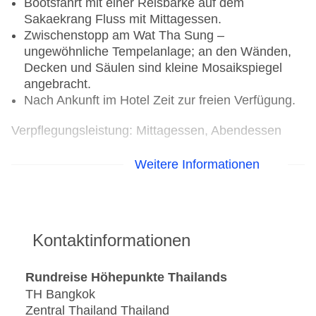
Bootsfahrt mit einer Reisbarke auf dem
Sakaekrang Fluss mit Mittagessen.
Zwischenstopp am Wat Tha Sung –
ungewöhnliche Tempelanlage; an den Wänden,
Decken und Säulen sind kleine Mosaikspiegel
angebracht.
Nach Ankunft im Hotel Zeit zur freien Verfügung.
Verpflegungsleistung: Mittagessen, Abendessen
2. Tag: Phitsanulok – Sukhothai – Lampang (ca.
Weitere Informationen
300 km)
Fahrt nach Sukhothai, der im 13. Jahrhundert
gegründeten ersten Hauptstadt Thailands.
Kontaktinformationen
11 km vor den Toren der heutigen Stadt liegt der
„Historische Park“.
Der weitläufige Komplex umfasst 16
Rundreise Höhepunkte Thailands
buddhistische Tempel, Hinduschreine, unzählige
TH Bangkok
Teiche und Wasserstraßen.
Zentral Thailand Thailand