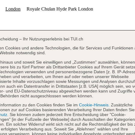
scheidung – Ihr Nutzungserlebnis bei TUI.ch
en Cookies und andere Technologien, die für Services und Funktionen 
Website notwendig sind.
hinaus und soweit Sie einwilligen und „Zustimmen“ auswählen, können
sere bis zu fünf Partner als Drittanbieter Cookies auf Ihrem Gerät setz
Technologien verwenden und personenbezogene Daten [z. B. IP-Adres
heben und verarbeiten, um Ihnen auf oder neben unserer Webseite
isierte Inhalte vorzuschlagen sowie Messungen und Analysen durchzuf
nn auch ein Datentransfer in Drittstaaten [z.B. USA] möglich sein, wo 
er- und EU-Datenschutzniveau abgewichen werden kann und Zugriffe 
 Behörden nicht ausgeschlossen werden können.
Information zu den Cookies finden Sie im
Cookie-Hinweis.
Zusätzliche
ionen zur auf Cookies basierenden Verarbeitung Ihrer Daten finden Sie
hutz.
Sie können zudem jederzeit Ihre Entscheidung über "Cookie-
ungen" [in der Fußzeile der Webseite] durch Ausschalten der Kategorien
en. Ein solcher Widerruf wirkt sich nicht auf die Rechtmäßigkeit der bis
 erfolgten Verarbeitung aus. Soweit Sie „Ablehnen“ wählen und Ihre
ng verweigern, können keine individuellen Angebote unterbreitet werd