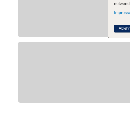
notwendi
Impres
Ableh