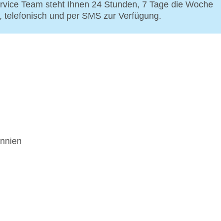
vice Team steht Ihnen 24 Stunden, 7 Tage die Woche
p, telefonisch und per SMS zur Verfügung.
annien