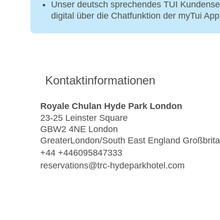
Unser deutsch sprechendes TUI Kundenser
digital über die Chatfunktion der myTui Ap
Kontaktinformationen
Royale Chulan Hyde Park London
23-25 Leinster Square
GBW2 4NE London
GreaterLondon/South East England Großbrit
+44 +446095847333
reservations@trc-hydeparkhotel.com