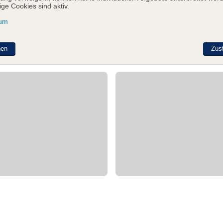
ge Cookies sind aktiv.
sum
nen
Zus