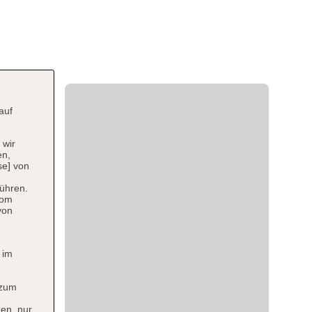
auf
 wir
en,
se] von
ühren.
vom
von
 im
 zum
en, nur