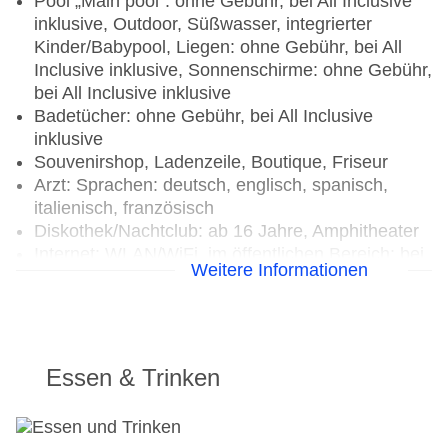
Pool „Main pool“: ohne Gebühr, bei All Inclusive
inklusive, Outdoor, Süßwasser, integrierter
Kinder/Babypool, Liegen: ohne Gebühr, bei All
Inclusive inklusive, Sonnenschirme: ohne Gebühr,
bei All Inclusive inklusive
Badetücher: ohne Gebühr, bei All Inclusive
inklusive
Souvenirshop, Ladenzeile, Boutique, Friseur
Arzt: Sprachen: deutsch, englisch, spanisch,
italienisch, französisch
Diskothek/Nachtclub: ab 16 Jahre, Amphitheater
Internet: WLAN/WiFi, im öffentlichen Bereich: bei
Weitere Informationen
All Inclusive inklusive, an der Rezeption/in der
Lobby: gegen Gebühr, in der Bar: bei All Inclusive
inklusive, am Pool: bei All Inclusive inklusive
Internetterminal: ohne Gebühr, bei All Inclusive
inklusive
Essen & Trinken
Wäscheservice: gegen Gebühr, Barzahlung
Concierge Service, Gepäckservice
Zahlungsarten: TUI Card / VISA, MasterCard,