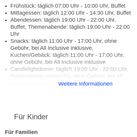
Frühstück: täglich 07:00 Uhr - 10:00 Uhr, Buffet
Mittagessen: täglich 12:00 Uhr - 14:30 Uhr, Buffet
Abendessen: täglich 19:00 Uhr - 22:00 Uhr,
Buffet, Themenabende: täglich 19:00 Uhr - 22:00
Uhr
Snacks: täglich 11:00 Uhr - 17:00 Uhr, ohne
Gebühr, bei All Inclusive inklusive,
Kuchen/Gebäck: täglich 11:00 Uhr - 17:00 Uhr,
ohne Gebühr, bei All Inclusive inklusive
Candlelightdinner: täglich 19:00 Uhr - 22:00 Uhr,
Reservierung notwendig, ohne Gebühr, bei All
Inclusive inklusive, à la carte, gesetztes Menü
Weitere Informationen
Galadinner: bei All Inclusive inklusive, Buffet
Weinprobe: ohne Gebühr, bei All Inclusive
inklusive
Weihnachtsspecial: Buffet, Wein/Bier/Softdrinks,
Für Kinder
Champagner, Unterhaltungsprogramm,
Silvesterspecial: Buffet, Wein/Bier/Softdrinks,
Für Familien
Champagner, Unterhaltungsprogramm, (Live-)