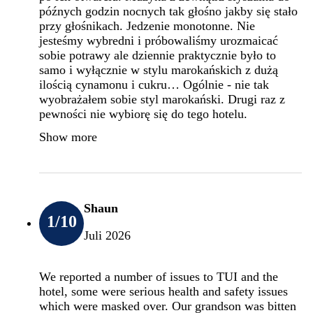
późnych godzin nocnych tak głośno jakby się stało
przy głośnikach. Jedzenie monotonne. Nie
jesteśmy wybredni i próbowaliśmy urozmaicać
sobie potrawy ale dziennie praktycznie było to
samo i wyłącznie w stylu marokańskich z dużą
ilością cynamonu i cukru… Ogólnie - nie tak
wyobrażałem sobie styl marokański. Drugi raz z
pewności nie wybiorę się do tego hotelu.
Show more
Shaun
1
/10
Juli 2026
We reported a number of issues to TUI and the
hotel, some were serious health and safety issues
which were masked over. Our grandson was bitten