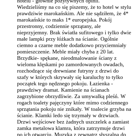
hotelu - głównie pozytywnych opinii.
Wiedzieliśmy na co się piszemy, że to hotel w stylu
prawdziwie marokańskim. Ale nie sądziłem, że 4*
marokańskie to maks 1* europejska. Pokój
przestronny, codziennie sprzątany, ale
nieprzyjemny. Brak światła sufitowego i tylko dwie
małe lampki przy łóżkach na ścianie. Ogólnie
ciemno a czarne meble dodatkowo przyciemniały
pomieszczenie. Meble miały chyba z 20 lat.
Brzydkie- spękane, nieodmalowanie ściany z
wieloma klęskami po zamordowanych owadach,
rozchodzące się drewniane futryny z drzwi do
szafy w których skrywały się karaluchy to tylko
początek tego nędznego pokoju. Łazienka -
prawdziwy dramat. Kamienie na ścianach
zagrzybione obrzydliwie. Za umywalką pleśń. W
rogach toalety pajęczyny które mimo codziennego
sprzątania pokoju nie znikały. W toalecie grzyba na
ścianie. Klamki ledo się trzymały w drzwiach.
Drzwi wejściowe bez żadnych uszczelek a zamiast
zamka metalowa klamra, która zatrzymuje drzwi
po ich otwarciu. Muzyka z zewnątrz słyszalna do