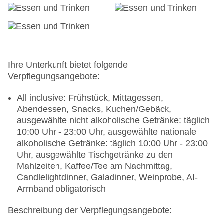
Diners, EC Karte/Maestro
Haustiere nicht erlaubt
Parkmöglichkeiten: Parkplatz (nach
Verfügbarkeit), bewacht: ohne Gebühr, bei All
Inclusive inklusive, Stellplätze, nicht überdacht:
ohne Gebühr, bei All Inclusive inklusive
Ihre Unterkunft bietet folgende
Businesscenter: gegen Gebühr, Barzahlung,
Verpflegungsangebote:
Sprachen: deutsch, englisch, spanisch,
italienisch, französisch
All inclusive: Frühstück, Mittagessen,
Tagungseinrichtungen: Konferenzräume: 1,
Abendessen, Snacks, Kuchen/Gebäck,
klimatisierte Tagungsräume, Tagungsequipment:
ausgewählte nicht alkoholische Getränke: täglich
Barzahlung, pro Tag ab 500 EUR, Coffee Breaks:
10:00 Uhr - 23:00 Uhr, ausgewählte nationale
Barzahlung, ab 6 EUR
alkoholische Getränke: täglich 10:00 Uhr - 23:00
Größe des Hotels/Anlage: 3 ha
Uhr, ausgewählte Tischgetränke zu den
Gebäudeanzahl: 7, Etagen: 2, Zimmer: 256,
Mahlzeiten, Kaffee/Tee am Nachmittag,
Ferienhäuser: 0, Villen: 0, Appartements: 0,
Candlelightdinner, Galadinner, Weinprobe, AI-
Bungalows: 0, Studios: 0, Zelte: 0
Armband obligatorisch
Landeskategorie: 4 Sterne
Beschreibung der Verpflegungsangebote: