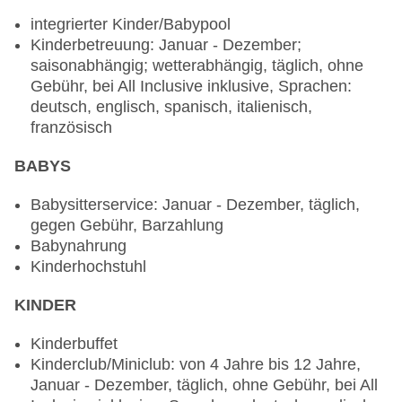
Musik und Tanz, Hauseigenes Feuerwerk
integrierter Kinder/Babypool
Kinderbetreuung: Januar - Dezember;
Restaurants: 4
saisonabhängig; wetterabhängig, täglich, ohne
Hauptrestaurant „ATLANTIS“: Küche: französisch,
Gebühr, bei All Inclusive inklusive, Sprachen:
international, italienisch, landestypisch,
deutsch, englisch, spanisch, italienisch,
mediterran, orientalisch, regional, spanisch,
französisch
Fisch/Meeresfrüchte, Grillgerichte, Sushi,
Babynahrung: ohne Gebühr, bei All Inclusive
BABYS
inklusive, leichte Gerichte: ohne Gebühr, bei All
Inclusive inklusive, saisonale Gerichte: ohne
Babysitterservice: Januar - Dezember, täglich,
Gebühr, bei All Inclusive inklusive, Trennkost: bei
gegen Gebühr, Barzahlung
All Inclusive inklusive, vegetarische Gerichte:
Babynahrung
ohne Gebühr, bei All Inclusive inklusive, Buffet,
Kinderhochstuhl
Showcooking, Afternoon Tea, ohne Gebühr, bei
All Inclusive inklusive, mit Terrasse,
KINDER
Raucherbereich, Kinderhochstuhl, angemessene
Kleidung erwünscht
Kinderbuffet
Spezialitätenrestaurant „Cafe Del Mar“: Küche:
Kinderclub/Miniclub: von 4 Jahre bis 12 Jahre,
mediterran, Fisch/Meeresfrüchte, leichte
Januar - Dezember, täglich, ohne Gebühr, bei All
Gerichte: ohne Gebühr, bei All Inclusive inklusive,