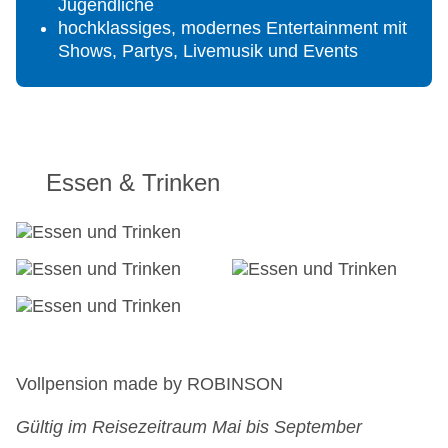
Jugendliche
Zahlungsarten: TUI Card/VISA, Master Card,
hochklassiges, modernes Entertainment mit
American Express, Diners, EC Karte/MAESTRO
Shows, Partys, Livemusik und Events
Haustiere nicht erlaubt
Parkmöglichkeiten: Parkplatz direkt vor dem Club
(nach Verfügbarkeit, Reservierung vorab nicht
möglich)
Konferenzbereich
Essen & Trinken
Größe der Clubanlage: 29.000 qm
Gebäudeanzahl: 1, Etagen: 5, Zimmer: 165
Landeskategorie: 4 Sterne
Vollpension made by ROBINSON
Gültig im Reisezeitraum Mai bis September