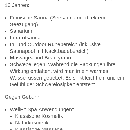
International Windsurfing Basic Licence VDWS
16 Jahren:
Auffrischungstraining
Privatstunde
Finnische Sauna (Seesauna mit direktem
Seezugang)
Kurse und Leistungen für Kinder:
Sanarium
Infrarotsauna
Kindersurfen: VDWS-Jüngsten-Grundkurs (ab 6
In- und Outdoor Ruhebereich (inklusive
Jahren)
Saunapool mit Nacktbadebereich)
Juniorsurfen: VDWS-Surf-Grundkurs (ab 12
Massage- und Beautyräume
Jahren)
Schwebeliegen: Während die Packungen ihre
Wirkung entfalten, wird man in ein warmes
Stand-Up Paddling
Wasserkissen gebettet. Es sinkt leicht ein und ein
Gefühl der Schwerelosigkeit entsteht.
Ausstattung:
Gegen Gebühr
ca. 8 Stand-Up Paddling-Boards
WellFit-Spa-Anwendungen*
Gegen Gebühr:
Klassische Kosmetik
Naturkosmetik
Vermietung von Boards
Klassische Massage