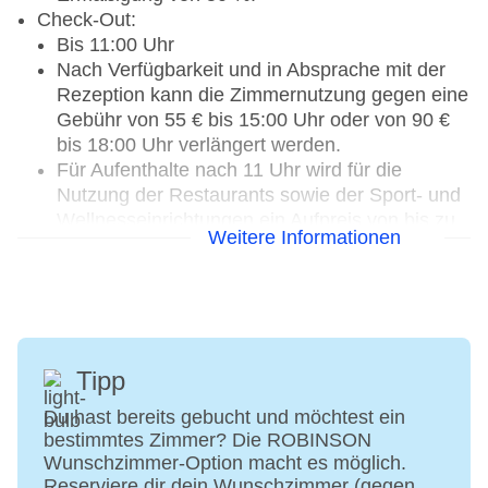
Check-Out:
Bis 11:00 Uhr
Nach Verfügbarkeit und in Absprache mit der
Rezeption kann die Zimmernutzung gegen eine
Gebühr von 55 € bis 15:00 Uhr oder von 90 €
bis 18:00 Uhr verlängert werden.
Für Aufenthalte nach 11 Uhr wird für die
Nutzung der Restaurants sowie der Sport- und
Wellnesseinrichtungen ein Aufpreis von bis zu
Weitere Informationen
50 € pro Person berechnet. Kinder bis 5 Jahre
sind frei, Kinder von 6-15 Jahre erhalten eine
Ermäßigung von 50 %.
ROBINSON seit 2012
Letzte Komplettrenovierung: 2020
Rezeption: täglich 24 Stunden geöffnet,
Tipp
Sprachen: deutsch, englisch
Du hast bereits gebucht und möchtest ein
Gästebetreuung: Sprachen: deutsch, englisch
bestimmtes Zimmer? Die ROBINSON
Lift
Wunschzimmer-Option macht es möglich.
Kaminzimmer, Gemeinschaftslounge/TV-Bereich
Reserviere dir dein Wunschzimmer (gegen