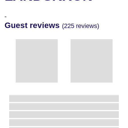
Geocaching und Navigation mit GARMIN Geräten
(begrenzte Teilnehmerzahl)
Kindertragen (Kinderkraxen) von Deuter
"
(Reservierung im Club vorab erforderlich).
Guest reviews
(225 reviews)
Geeignet für Kinder von 1 bis 4 oder 5 Jahren bis
zu ca. 22 kg (TÜV-geprüft)
Familienwanderungen
Abwechslungsreiche Touren
Unterschiedliche Schwierigkeitsgrade: leicht,
mittel, schwer
Kindertrage für die ganz kleinen Gäste
Infos und hilfreiche Tipps unter:
www.robinson.com/wanderurlaub
¹ Kinder und Jugendliche dürfen an allen Touren in Begleitung
eines Erwachsenen teilnehmen. Ohne Begleitung dürfen nur
Jugendliche ab 16 Jahren mit vorheriger schriftlicher
Einverständniserklärung der Eltern an den geführten Touren