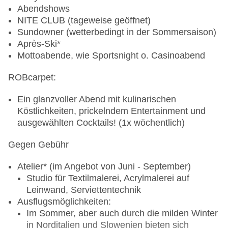
Kurse und Leistungen für Erwachsene:
Abendshows
*Die mit einem * gekennzeichneten Leistungen können vor
NITE CLUB (tageweise geöffnet)
International Catamaran und Sailing Basic
Ort bei einem Fremdunternehmen gebucht werden. Es
Sundowner (wetterbedingt in der Sommersaison)
Licence VDWS
handelt sich hierbei nicht um Leistungen von ROBINSON
Après-Ski*
Auffrischungs- bzw. Umsteigerkurs nach längerer
oder deinem Reiseveranstalter!
Mottoabende, wie Sportsnight o. Casinoabend
Pause oder Umsteigerkurs für
Jollen-/Katamaransegler
ROBcarpet:
Privatstunde
Ein glanzvoller Abend mit kulinarischen
Kurse und Leistungen für Kinder:
Köstlichkeiten, prickelndem Entertainment und
ausgewählten Cocktails! (1x wöchentlich)
Kinder Jollensegeln: VDWS-Jollen-Juniorkurs (ab
6 Jahren)
Gegen Gebühr
Kinder Katamaransegeln: VDWS-Katamaran-
Juniorkurs (ab 10 Jahren)
Atelier* (im Angebot von Juni - September)
Studio für Textilmalerei, Acrylmalerei auf
Windsurfen
*
Leinwand, Serviettentechnik
Ausflugsmöglichkeiten:
Revier und Ausstattung:
Im Sommer, aber auch durch die milden Winter
in Norditalien und Slowenien bieten sich
gut geeignet für Einsteiger und Kinder und