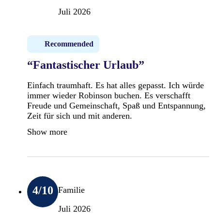
Sportstainment-Programme speziell für
Juli 2026
Jugendliche von 13-15 Jahre
Biken
1
Recommended
Gültig im Reisezeitraum Mai bis November
“Fantastischer Urlaub”
Ausstattung:
Einfach traumhaft. Es hat alles gepasst. Ich würde
immer wieder Robinson buchen. Es verschafft
Bike-Station mit hochwertigen Mountain- und
Freude und Gemeinschaft, Spaß und Entspannung,
Tourenrädern sowie E-Mountainbikes nach
Zeit für sich und mit anderen.
Verfügbarkeit
Show more
Bike-Abstellraum für eigene Bikes mit Radakku
Aufladestationen (von 22.00 - 6.00 Uhr
abgesperrt)
Ohne Gebühr:
4
/10
Familie
Geführte Halb- und Ganztagestouren (begrenzte
Juli 2026
Teilnehmerzahl)