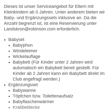
Bergbistro im Skigebiet
Dieses ist unser Serviceangebot für Eltern mit
Mittagessen (Dezember bis März): 12.00 -
Kleinkindern ab 0 Jahren. Unter anderem bieten wir
13.30 Uhr
Baby- und Ergänzungssets inklusive an. Da die
Anzahl begrenzt ist, ist eine Reservierung unter
Bars
Landskron@robinson.com erforderlich.
Hauptbar mit Seeterrasse: 11.00 - 01.00 Uhr
Babyset
Strandbar: zeitweise von Mai - Oktober 11.00 -
Babyphon
18.00 Uhr (witterungsbedingt)
Windeleimer
NITE CLUB: tageweise
Wickelauflage
Hinweise
Babybett (Für Kinder unter 2 Jahren wird
automatisch ein Babybett bereit gestellt. Für
Öffnungszeiten unter Vorbehalt von Änderungen
Kinder ab 2 Jahren kann ein Babybett direkt im
alle Innenbereiche sind rauchfrei, es stehen
Club angefragt werden.)
Raucherbereiche zur Verfügung
Ergänzungsset
angemessene Kleidung erwünscht
Babywanne
Alkoholausschank: es gilt die gesetzliche
Töpfchen bzw. Toilettenaufsatz
Regelung: Bier, Wein, Sekt ab 16 Jahren, alle
Babyflaschenwärmer
anderen alkoholischen Getränke ab 18 Jahren
Krabbeldecke