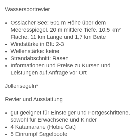
oder bei uns gekaufte Flasche an verschiedenen
R.O.B.Y. (7 - 12 Jahre)
Wassersportrevier
Wasserstationen im Club auf
Stundenweise Programme in den Haupt-
Speisen für bestimmte Diätformen (u.a. Allergien)
Ossiacher See: 501 m Höhe über dem
Schulferienzeiten von 10.00 - 21.00 Uhr an 6
nach vorheriger Absprache mit dem Club und je
Meeresspiegel, 20 m mittlere Tiefe, 10,5 km²
Tagen die Woche
nach regionalen Möglichkeiten (E-Mail:
Fläche, 11 km Länge und 1,7 km Beite
Altersgruppen: 7 - 9 Jahre und 10 - 12 Jahre
kueche.landskron@robinson.com)
1
Windstärke in Bft: 2-3
Sprachen: Deutsch und Englisch
Wellenstärke: keine
Strandabschnitt: Rasen
ROBS (13 - 17 Jahre)
2
Informationen und Preise zu Kursen und
Leistungen auf Anfrage vor Ort
Stundenweise Programme in den Haupt-
Schulferienzeiten an 6 Tagen die Woche
Jollensegeln
*
Altersgruppen: 13 - 14 Jahre und 15 - 17 Jahre
1
ROBS sports: Sportstainment (Fußball, Beach-
Revier und Ausstattung
Volleyball, Wasserball etc.) speziell für
Jugendliche
gut geeignet für Einsteiger und Fortgeschrittene,
Sprachen: Deutsch und Englisch
sowohl für Erwachsene und Kinder
4 Katamarane (Hobie Cat)
Kindereinrichtungen/-Ausstattungen
5 Einrumpf Segelboote