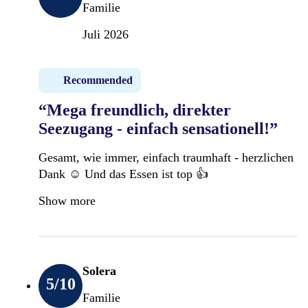
Familie
PersonalTraining*: maßgeschneidertes
Fitnessprogramm, individuell vom
Juli 2026
PersonalTrainer konzipiert (zeitweise im Angebot)
Sportstainment
Recommended
Soft- & Trendsport (ab 16 Jahren)
“Mega freundlich, direkter
Seezugang - einfach sensationell!”
Beach-Volleyball
Tischtennis
Gesamt, wie immer, einfach traumhaft - herzlichen
Spikeball
Dank ☺️ Und das Essen ist top 👍
Darts
Wibit
Show more
Crossboccia
Crossgolf
Sportliche Wettbewerbe und Spiele: Beach-
Volleyball (Gäste gegen ROBINS)
Solera
5
/10
ROBS sports
Familie