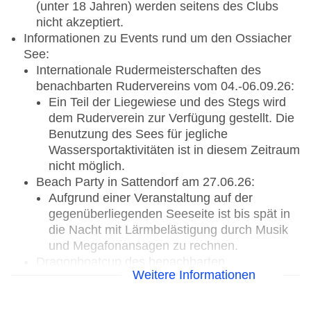
(unter 18 Jahren) werden seitens des Clubs
*
Die mit einem * gekennzeichneten Leistungen können
nicht akzeptiert.
Der ROBINSON Golf-Desk LANDSKRON
vor Ort bei einem Fremdunternehmen gebucht werden, es
Informationen zu Events rund um den Ossiacher
handelt sich hierbei nicht um Leistungen von ROBINSON
See:
E-Mail: golf.landskron@robinson.com
oder dem Reiseveranstalter.
Internationale Rudermeisterschaften des
benachbarten Rudervereins vom 04.-06.09.26:
Organisierter Golfertreff, einmal wöchentlich
Ein Teil der Liegewiese und des Stegs wird
11 Golfplätze in Eigenanreise gut erreichbar
dem Ruderverein zur Verfügung gestellt. Die
PE und Handicap erforderlich
Benutzung des Sees für jegliche
Golfplatzbeschaffenheit: flach/leich hügelig
Wassersportaktivitäten ist in diesem Zeitraum
Vorab buchbare Greenfee
nicht möglich.
Kinder- und Jugendgolf
Beach Party in Sattendorf am 27.06.26:
Gegen Gebühr:
Aufgrund einer Veranstaltung auf der
gegenüberliegenden Seeseite ist bis spät in
Partnergolfplätze:
die Nacht mit Lärmbelästigung durch Musik
und Megafonansagen zu rechnen.
GOLFCLUB SCHLOSS FINKENSTEIN*:
Dragonboatcup des benachbarten
18-Loch-Anlage (Handicap: 36)
Weitere Informationen
Rudervereins am 11.07.26:
Fahrzeit ca. 17 Minuten
Es ist mit Lärmbelästigungen durch
GOLFCLUB VELDEN KÖSTENBERG*:
Megafonansagen zu rechnen.