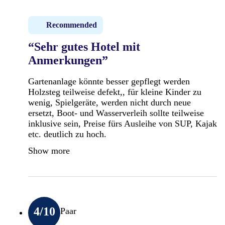
Gegen Gebühr:
Recommended
Bike-Vermietung
“Sehr gutes Hotel mit
Tourenangebote:
Anmerkungen”
Leicht
Gartenanlage könnte besser gepflegt werden
Tourendauer: halbtags
Holzsteg teilweise defekt,, für kleine Kinder zu
Höhenunterschied: bis ca. 300 m
wenig, Spielgeräte, werden nicht durch neue
ersetzt, Boot- und Wasserverleih sollte teilweise
Tempo: langsam
inklusive sein, Preise fürs Ausleihe von SUP, Kajak
Weitere Toureninhalte: Vermittlung der
etc. deutlich zu hoch.
Grundkenntnisse (Schaltung, Bremsen,
Fahrtechnik)
Show more
Mittel
Tourendauer: halbtags und ganztags
Höhenunterschied: bis ca. 700 m
Tempo: angenehm
Weitere Toureninhalte: Abfahrten auch über
4
/10
Paar
unbefestigte Wege