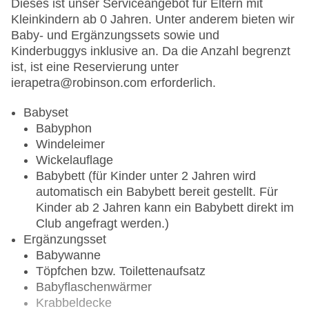
Dieses ist unser Serviceangebot für Eltern mit
Hinweise
Kleinkindern ab 0 Jahren. Unter anderem bieten wir
Baby- und Ergänzungssets sowie und
Öffnungszeiten unter Vorbehalt von Änderungen
Kinderbuggys inklusive an. Da die Anzahl begrenzt
alle Innenbereiche sind rauchfrei. Es stehen
ist, ist eine Reservierung unter
Raucherbereiche zur Verfügung
ierapetra@robinson.com erforderlich.
angemessene Kleidung erwünscht
aufgrund spezifischer Landesvorschriften können
Babyset
alkoholische Getränke erst ab 18 Jahren
Babyphon
ausgeschenkt werden
Windeleimer
Wickelauflage
Spezielle Angebote
Babybett (für Kinder unter 2 Jahren wird
automatisch ein Babybett bereit gestellt. Für
BalAyur (Bal = Balance, Ayur = Leben): Am
Kinder ab 2 Jahren kann ein Babybett direkt im
Ayurveda orientierte Gerichte zum Frühstück,
Club angefragt werden.)
Mittag- und Abendessen
Ergänzungsset
WINE & DINE: Möglichkeit der Tischreservierung
Babywanne
zum Abendessen im Hauptrestaurant in
Töpfchen bzw. Toilettenaufsatz
Verbindung mit einer Flasche Wein (gegen
Babyflaschenwärmer
Gebühr)
Krabbeldecke