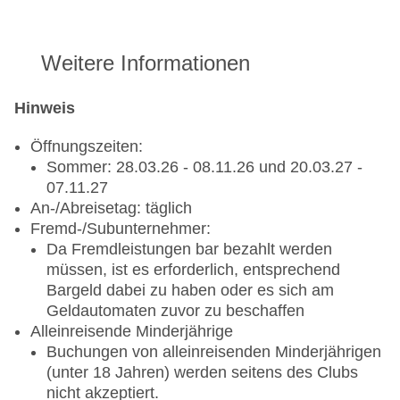
Padabhyanga (ayurvedische Fußmassage)
Neue Tennisbälle
Verkauf von HEAD Schlägern, Saiten,
Die mit einem * gekennzeichneten Leistungen können vor
Griffbändern und Dämpfern sowie Verkauf von
Weitere Informationen
Ort bei einem Fremdunternehmen gebucht werden; es
Kirschbaum Saiten, Griffbändern und Dämpfern
handelt sich hierbei nicht um Leistungen von ROBINSON
Besaitungsservice
oder dem Reiseveranstalter.
Hinweis
ROBINSON Trainingsangebot für Einsteiger,
Fortgeschrittene, Mannschafts- und Turnierspieler
Öffnungszeiten:
Sommer: 28.03.26 - 08.11.26 und 20.03.27 -
Kurse und Leistungen:
07.11.27
Einzel- und Gruppentraining für Erwachsene
An-/Abreisetag: täglich
R.O.B.Y. / ROBS Tennisschule (6-17 Jahre):
Fremd-/Subunternehmer:
Einzel- und Gruppentraining für Kinder und
Da Fremdleistungen bar bezahlt werden
Jugendliche
müssen, ist es erforderlich, entsprechend
ROBY Ballschule (3–5 Jahre): Einzel- und
Bargeld dabei zu haben oder es sich am
Gruppentraining Kleinkinder
Geldautomaten zuvor zu beschaffen
Alleinreisende Minderjährige
Padel
Buchungen von alleinreisenden Minderjährigen
(unter 18 Jahren) werden seitens des Clubs
2 Padel-Plätze aus Kunstrasen mit Quarzsand
nicht akzeptiert.