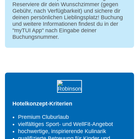
Strand ohne Gebühr
Reserviere dir dein Wunschzimmer (gegen
ROBIN Store
Gebühr, nach Verfügbarkeit) und sichere dir
Arzt
deinen persönlichen Lieblingsplatz! Buchung
NITE CLUB, Theater
und weitere Informationen findest du in der
Internet: WLAN/WiFi
"myTUI App" nach Eingabe deiner
Waschsalon: ohne Gebühr, Wäscheservice:
Buchungsnummer.
gegen Gebühr
Zahlungsarten: TUI Card / VISA, MasterCard,
American Express, Diners, EC Karte/Maestro
Haustiere nicht erlaubt
Parkmöglichkeiten: Parkplatz (nach
Verfügbarkeit)
Konferenz Bereich: 2 Konferenzräume inklusive
Tagungsequipment (klimatisiert, mit Tageslicht)
Größe des Hotels/Anlage: 142.000 m²
Hotelkonzept-Kriterien
Etagen: 2, Zimmer: 321
Landeskategorie: 5 Sterne
Premium Cluburlaub
vielfältiges Sport- und WellFit-Angebot
hochwertige, inspirierende Kulinarik
qualifizierte Betreuung für Kinder und