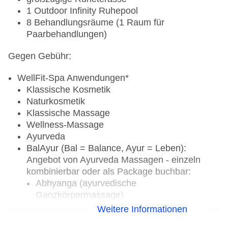
1 Outdoor Infinity Ruhepool
Ausstattung:
8 Behandlungsräume (1 Raum für
Paarbehandlungen)
6 Tennisplätze (Kunstrasen/Quarzsand), 3 davon
mit Flutlicht
Gegen Gebühr:
ROBINSON Tennisschule
HEAD Rackets-Testkontingente
WellFit-Spa Anwendungen*
Klassische Kosmetik
Ohne Gebühr:
Naturkosmetik
Klassische Massage
Nutzung der Tennisplätze mit Reservierung bis 24
Wellness-Massage
Stunden im Voraus über die ROBINSON App
Ayurveda
HEAD Schlägerverleih
BalAyur (Bal = Balance, Ayur = Leben):
Angebot von Ayurveda Massagen - einzeln
Gegen Gebühr:
kombinierbar oder als Package buchbar:
Abhyanga (ayurvedische
Reservierung der Tennisplätze über 24 Stunden
Ganzkörpermassage)
im Voraus auf Anfrage
Pristabhyanga (ayurvedische
Weitere Informationen
Wöchentliches Play&Stay
Rückenmassage) oder
Einsteiger-/Schnupperangebot