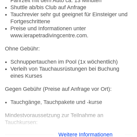
Fahrzeit mit dem Auto ca. 13 Minuten
Altersgruppen: MINIS/MAXIS (3 - 6 Jahre)¹
Shuttle ab/bis Club auf Anfrage
Sprachen: Deutsch (Englisch bei Bedarf)
Tauchrevier sehr gut geeignet für Einsteiger und
Fortgeschrittene
R.O.B.Y. (7-12 Jahre)
Preise und Informationen unter
www.ierapetradivingcentre.com.
Stundenweise Programme in den Haupt-
Schulferienzeiten von 10.00 - 21.00 Uhr an 6
Ohne Gebühr:
Tagen die Woche
Altersgruppen: 7 - 9 Jahre und 10 - 12 Jahre¹
Schnuppertauchen im Pool (1x wöchentlich)
Sprachen: Deutsch (Englisch bei Bedarf)
Verleih von Tauchausrüstungen bei Buchung
eines Kurses
ROBS (13-17 Jahre)
Gegen Gebühr (Preise auf Anfrage vor Ort):
Stundenweise Programme in den Haupt-
Schulferienzeiten an 6 Tagen pro Woche
Tauchgänge, Tauchpakete und -kurse
Altersgruppen: 13 - 14 Jahre und 15 - 17 Jahre¹
ROBS sports: Sportstainment (Fußball, Beach-
Mindestvoraussetzung zur Teilnahme an
Volleyball, Wasserball etc.) speziell für
Tauchkursen:
Jugendliche
Weitere Informationen
Ärztliches Tauchtauglichkeitszeugnis wird
Sprachen: Deutsch (Englisch bei Bedarf)