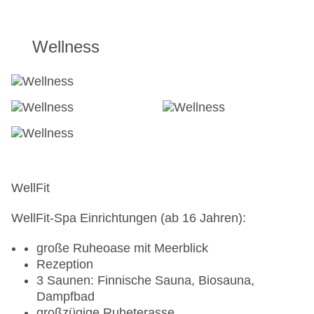
Gegen Gebühr:
PersonalTraining:
Wellness
maßgeschneidertes Fitnessprogramm,
individuell vom PersonalTrainer konzipiert
Am Ball
Sportstainment (ab 16 Jahren)
Sportarena mit:
Beach-Volleyball
Fußball
WellFit
Tischtennis
WellFit-Spa Einrichtungen (ab 16 Jahren):
ROBS sports
große Ruheoase mit Meerblick
Sportstainment-Programme speziell für
Rezeption
Jugendliche von 13 - 15 Jahre
3 Saunen: Finnische Sauna, Biosauna,
Dampfbad
Tennis
großzügige Ruheterasse