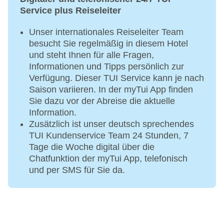
die ROBINSON App)
Service plus Reiseleiter
Gegen Gebühr:
Unser internationales Reiseleiter Team
besucht Sie regelmäßig in diesem Hotel
Verleih von Schläger und Bällen
und steht Ihnen für alle Fragen,
Reservierung der Padel-Plätze >24 Stunden im
Informationen und Tipps persönlich zur
Voraus (separate Anfrage erforderlich)
Verfügung. Dieser TUI Service kann je nach
Saison variieren. In der myTui App finden
Sie dazu vor der Abreise die aktuelle
Information.
Zusätzlich ist unser deutsch sprechendes
TUI Kundenservice Team 24 Stunden, 7
Tage die Woche digital über die
Chatfunktion der myTui App, telefonisch
und per SMS für Sie da.