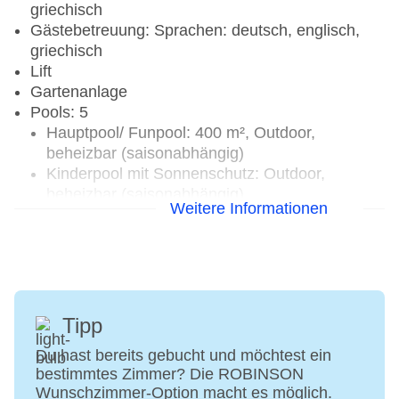
griechisch
Gästebetreuung: Sprachen: deutsch, englisch,
griechisch
Lift
Gartenanlage
Pools: 5
Hauptpool/ Funpool: 400 m², Outdoor,
beheizbar (saisonabhängig)
Kinderpool mit Sonnenschutz: Outdoor,
beheizbar (saisonabhängig)
Weitere Informationen
Slidepool mit Wasserrutsche: Outdoor,
beheizbar (saisonabhängig)
25m-Sportpool: Outdoor, nicht beheizt, nur für
Sportaktivitäten
West Pool/ Ruhepool: Outdoor, nicht beheizt
Outdoor Infinity Ruhepool im WellFit-Spa: ab
Tipp
16 Jahren, nicht beheizt
Du hast bereits gebucht und möchtest ein
Badetücher: ohne Gebühr
bestimmtes Zimmer? Die ROBINSON
Liegen und Sonnenschirme am Pool und am
Wunschzimmer-Option macht es möglich.