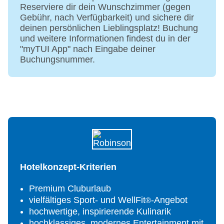
Hauptrestaurant
Reserviere dir dein Wunschzimmer (gegen
Strandrestaurant
Gebühr, nach Verfügbarkeit) und sichere dir
Spezialitätenrestaurant (witterungsabhängig)
deinen persönlichen Lieblingsplatz! Buchung
Inhouse-Geschäfte: Shop, Bazarstrasse, Friseur
und weitere Informationen findest du in der
Gästewäscherei: Nutzung von Waschmaschine,
"myTUI App" nach Eingabe deiner
Trockner und Bügeleisen ohne
Buchungsnummer.
Gebühr, Waschmittel gegen Gebühr
Wäscheservice (gegen Gebühr)
Ärztliche Versorgung: Erste Hilfe und tägliche
Arztsprechstunden im Club
Konferenz Bereich: im Restaurant je nach
Bestuhlung ca. 50 Personen
Haustiere nicht erlaubt
ROBINSON seit: 1985
Kreditkarten: ROBINSON Card (bis zum Sommer
Hotelkonzept-Kriterien
2019), TUI Card/VISA, Master Card, American
Express, Diners Club, EC Karte/MAESTRO
Premium Cluburlaub
Sprachen im Hotel: Deutsch, Englisch und
vielfältiges Sport- und WellFit
-Angebot
®
Türkisch
hochwertige, inspirierende Kulinarik
Landeskategorie: 4 Sterne
hochklassiges, modernes Entertainment mit