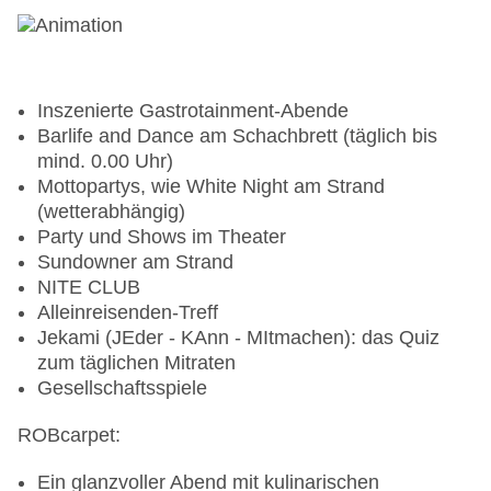
Stand-Up Paddling
Ausstattung:
Inszenierte Gastrotainment-Abende
Barlife and Dance am Schachbrett (täglich bis
10 Stand-Up-Paddlingboards
mind. 0.00 Uhr)
Gegen Gebühr (Preise auf Anfrage vor Ort):
Mottopartys, wie White Night am Strand
(wetterabhängig)
Vermietung von Boards
Party und Shows im Theater
Stand-Up Paddling-Kurse
Sundowner am Strand
NITE CLUB
¹ Für alle Kurse gilt eine Mindestteilnehmerzahl von 3.
Alleinreisenden-Treff
Jekami (JEder - KAnn - MItmachen): das Quiz
* Die mit einem * gekennzeichneten Leistungen können
zum täglichen Mitraten
vor Ort bei einem Fremdunternehmen gebucht werden, es
Gesellschaftsspiele
handelt sich hierbei nicht um Leistungen von ROBINSON
oder dem Reiseveranstalter
ROBcarpet:
WellFit
Ein glanzvoller Abend mit kulinarischen