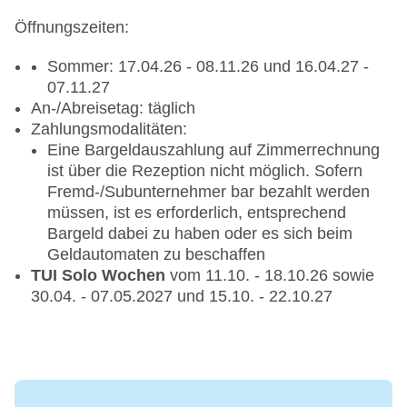
Praxistraining für Einsteiger und Hobbyschützen
Öffnungszeiten:
Fortgeschrittene Bogenschützen und
Wettkampfschützen können eigenes Equipment
Sommer: 17.04.26 - 08.11.26 und 16.04.27 -
mitbringen und nutzen
07.11.27
An-/Abreisetag: täglich
Tennis
Zahlungsmodalitäten:
Ausstattung:
Eine Bargeldauszahlung auf Zimmerrechnung
ist über die Rezeption nicht möglich. Sofern
12 Tennisplätze (Quarzsand), davon 5 mit
Fremd-/Subunternehmer bar bezahlt werden
Flutlicht
müssen, ist es erforderlich, entsprechend
Tennisbar (zeitweise geöffnet)
Bargeld dabei zu haben oder es sich beim
Tennisschule*
Geldautomaten zu beschaffen
HEAD Rackets-Testkontingente (Testen aktueller
TUI Solo Wochen
vom 11.10. - 18.10.26 sowie
Schläger-Modelle im Rahmen einer
30.04. - 07.05.2027 und 15.10. - 22.10.27
Trainingsstunde)
Ohne Gebühr:
Nutzung der Tennisplätze bis 24 Stunden im