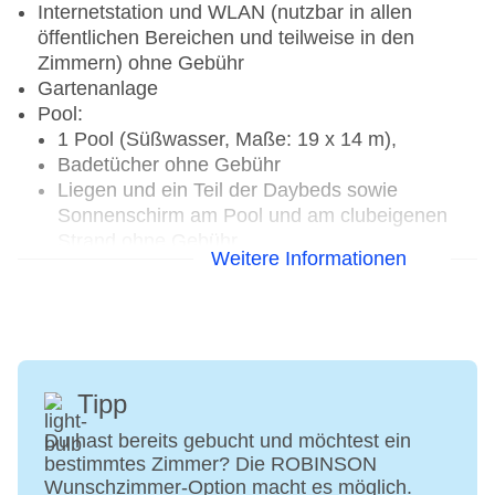
Internetstation und WLAN (nutzbar in allen
öffentlichen Bereichen und teilweise in den
Zimmern) ohne Gebühr
Gartenanlage
Pool:
1 Pool (Süßwasser, Maße: 19 x 14 m),
Badetücher ohne Gebühr
Liegen und ein Teil der Daybeds sowie
Sonnenschirm am Pool und am clubeigenen
Strand ohne Gebühr
Weitere Informationen
Daybeds am Strand, Anzahl: ca. 44, teilweise
gegen Gebühr
Theater: Outdoor mit ca. 400 Plätzen
4 Bars:
Hauptbar
Tennis-Bar
Tipp
Strand-Bar
Du hast bereits gebucht und möchtest ein
NITE CLUB
bestimmtes Zimmer? Die ROBINSON
3 Restaurants:
Wunschzimmer-Option macht es möglich.