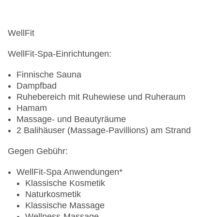
XCO Shape/XCO Walking
oder dem Reiseveranstalter
slings athletic/ TRX
Aqua Cycling (gelenkschonendes Kraft- und
WellFit
Ausdauertraining)
Boxen
WellFit-Spa-Einrichtungen:
PULSE
Body&Mind
Finnische Sauna
Pilates
Dampfbad
Yoga
Ruhebereich mit Ruhewiese und Ruheraum
Stretch&Relax
Hamam
BalAyur (Bal = Balance, Ayur = Leben):
Massage- und Beautyräume
ausgewählte Sportangebote, die gezielt auf die
2 Balihäuser (Massage-Pavillions) am Strand
Bedürfnisse des Körpers ausgerichtet sind (u.a.
Walkingkurse, Functional Training, Pilates,
Gegen Gebühr:
Meditation und Yoga).
WellFit-Spa Anwendungen*
Gegen Gebühr:
Klassische Kosmetik
Naturkosmetik
PersonalTraining
Klassische Massage
Maßgeschneidertes Fitnessprogramm,
Wellness-Massage