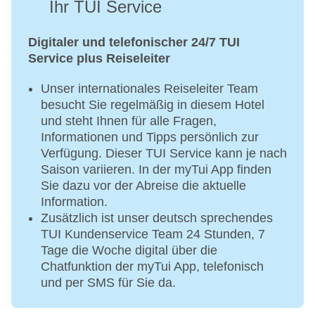
Ihr TUI Service
Voraus über die ROBINSON App
HEAD Schlägerverleih
Wöchentliches Gästeturnier
Digitaler und telefonischer 24/7 TUI
Service plus Reiseleiter
Gegen Gebühr:
Unser internationales Reiseleiter Team
Reservierung der Tennisplätze über 24 Stunden
besucht Sie regelmäßig in diesem Hotel
im Voraus auf Anfrage
und steht Ihnen für alle Fragen,
Wöchentliches Play&Stay
Informationen und Tipps persönlich zur
Einsteiger-/Schnupperangebot
Verfügung. Dieser TUI Service kann je nach
Neue Tennisbälle
Saison variieren. In der myTui App finden
Verkauf von HEAD Schlägern, Saiten,
Sie dazu vor der Abreise die aktuelle
Griffbändern und Dämpfern sowie Verkauf von
Information.
Kirschbaum Saiten, Griffbändern und Dämpfern
Zusätzlich ist unser deutsch sprechendes
Besaitungsservice
TUI Kundenservice Team 24 Stunden, 7
ROBINSON Trainingsangebot für Einsteiger,
Tage die Woche digital über die
Fortgeschrittene, Mannschafts- und Turnierspieler
Chatfunktion der myTui App, telefonisch
und per SMS für Sie da.
Kurse - und Leistungen