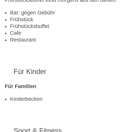
Frühstücksbuffet lockt morgens aus den Betten.
Zahlungsarten: Mastercard, Visa
Landeskategorie: 3 Sterne
Bar: gegen Gebühr
Frühstück
Frühstücksbuffet
Cafe
Restaurant
Für Kinder
Für Familien
Kinderbecken
Sport & Fitness