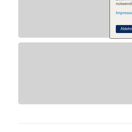
notwendi
Impres
Ableh