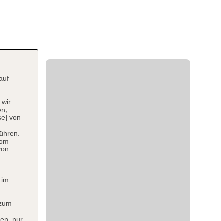
auf
 wir
en,
se] von
ühren.
vom
von
 im
 zum
en, nur