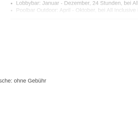
Lobbybar: Januar - Dezember, 24 Stunden, bei All 
Poolbar Outdoor: April - Oktober, bei All Inclusive 
Snack Bar: bei All Inclusive inklusive
Patisserie: ohne Gebühr
tsche: ohne Gebühr