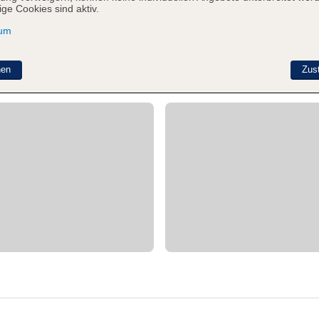
ge Cookies sind aktiv.
sum
nen
Zus