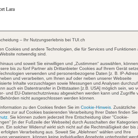
scheidung – Ihr Nutzungserlebnis bei TUI.ch
en Cookies und andere Technologien, die für Services und Funktionen 
Website notwendig sind.
hinaus und soweit Sie einwilligen und „Zustimmen“ auswählen, können
sere bis zu fünf Partner als Drittanbieter Cookies auf Ihrem Gerät setz
Technologien verwenden und personenbezogene Daten [z. B. IP-Adres
heben und verarbeiten, um Ihnen auf oder neben unserer Webseite
isierte Inhalte vorzuschlagen sowie Messungen und Analysen durchzuf
nn auch ein Datentransfer in Drittstaaten [z.B. USA] möglich sein, wo 
er- und EU-Datenschutzniveau abgewichen werden kann und Zugriffe 
 Behörden nicht ausgeschlossen werden können.
Information zu den Cookies finden Sie im
Cookie-Hinweis.
Zusätzliche
ionen zur auf Cookies basierenden Verarbeitung Ihrer Daten finden Sie
hutz.
Sie können zudem jederzeit Ihre Entscheidung über "Cookie-
ungen" [in der Fußzeile der Webseite] durch Ausschalten der Kategorien
en. Ein solcher Widerruf wirkt sich nicht auf die Rechtmäßigkeit der bis
 erfolgten Verarbeitung aus. Soweit Sie „Ablehnen“ wählen und Ihre
ng verweigern, können keine individuellen Angebote unterbreitet werd