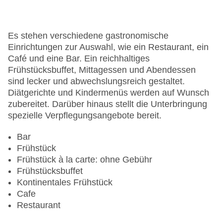
Hotelsafe
WLAN/WiFi im Hotel
Lift
Es stehen verschiedene gastronomische
Anzahl der Konferenzräume: 1
Einrichtungen zur Auswahl, wie ein Restaurant, ein
Anzahl der Aufzüge: 1
Café und eine Bar. Ein reichhaltiges
Zimmerservice
Frühstücksbuffet, Mittagessen und Abendessen
Gesamtanzahl der Stockwerke: 11
sind lecker und abwechslungsreich gestaltet.
Gesamtanzahl der Zimmer: 162
Diätgerichte und Kindermenüs werden auf Wunsch
Pools:Kinderbecken, Beheizter Außenpool,
zubereitet. Darüber hinaus stellt die Unterbringung
Outdoor Pool, Liegen am Pool
spezielle Verpflegungsangebote bereit.
Zahlungsarten: American Express, Diners Club,
EC Maestro, Mastercard, Visa
Bar
Landeskategorie: 4 Sterne
Frühstück
Frühstück à la carte: ohne Gebühr
Frühstücksbuffet
Kontinentales Frühstück
Cafe
Restaurant