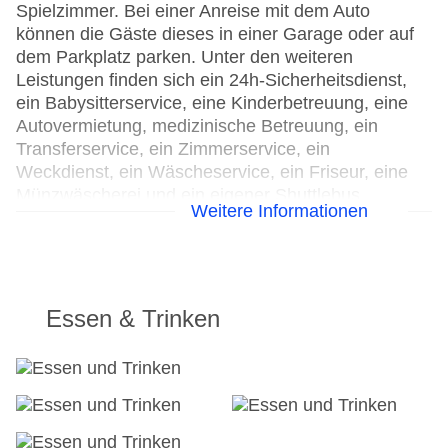
Spielzimmer. Bei einer Anreise mit dem Auto
können die Gäste dieses in einer Garage oder auf
dem Parkplatz parken. Unter den weiteren
Leistungen finden sich ein 24h-Sicherheitsdienst,
ein Babysitterservice, eine Kinderbetreuung, eine
Autovermietung, medizinische Betreuung, ein
Transferservice, ein Zimmerservice, ein
Weckdienst, ein Wäscheservice, ein Friseur, eine
Münzwäscherei und ein eigener Shuttlebus.
Weitere Informationen
Kostenfrei steht Gästen die Tageszeitung zur
Verfügung. Bei Geschäftlichem hilft das Business-
Center gerne weiter und bietet ein Faxgerät an.
24h Rezeption
Essen & Trinken
Parkplatz
Check-in von: 03:00:00
Check-out bis: 12:00:00
Konferenzraum
Garage
Hoteleröffnung: 2015