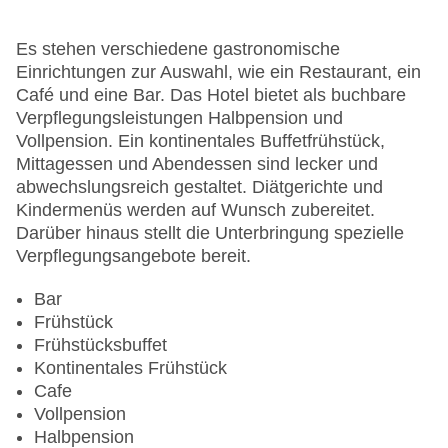
Anzahl der Konferenzräume: 1
Anzahl der Aufzüge: 1
Es stehen verschiedene gastronomische
Zimmerservice
Einrichtungen zur Auswahl, wie ein Restaurant, ein
Sonnenterrasse
Café und eine Bar. Das Hotel bietet als buchbare
Gesamtanzahl der Stockwerke: 8
Verpflegungsleistungen Halbpension und
Gesamtanzahl der Zimmer: 104
Vollpension. Ein kontinentales Buffetfrühstück,
Pools:Outdoor Pool, Liegen am Pool
Mittagessen und Abendessen sind lecker und
Zahlungsarten: American Express, Diners Club,
abwechslungsreich gestaltet. Diätgerichte und
EC Maestro, Mastercard, Visa
Kindermenüs werden auf Wunsch zubereitet.
Landeskategorie: 5 Sterne
Darüber hinaus stellt die Unterbringung spezielle
Verpflegungsangebote bereit.
Bar
Frühstück
Frühstücksbuffet
Kontinentales Frühstück
Cafe
Vollpension
Halbpension