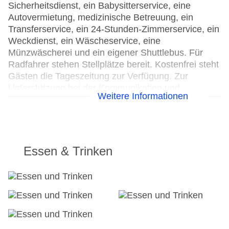
Sicherheitsdienst, ein Babysitterservice, eine
Autovermietung, medizinische Betreuung, ein
Transferservice, ein 24-Stunden-Zimmerservice, ein
Weckdienst, ein Wäscheservice, eine
Münzwäscherei und ein eigener Shuttlebus. Für
Radfahrer stehen Stellplätze bereit. Kostenfrei steht
Gästen die Tageszeitung zur Verfügung. Zur
Unterstützung bei der Kommunikation und
Weitere Informationen
Geschäftlichem bietet das Business-Center ein
Faxgerät.
24h Rezeption
Parkplatz
Essen & Trinken
Check-in von: 14:00:00
Check-out bis: 12:00:00
Konferenzraum
Garten: gegen Gebühr
Hotelsafe
WLAN/WiFi im Hotel
Lift