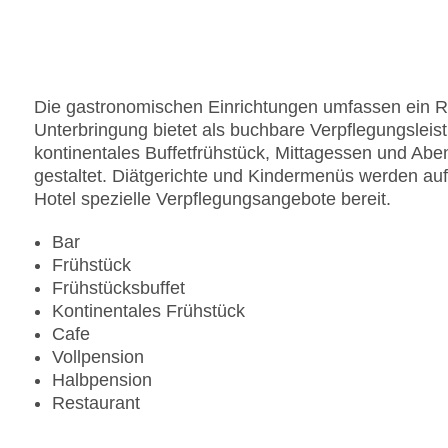
Zimmerservice
Sonnenterrasse
Gesamtanzahl der Stockwerke: 0
Gesamtanzahl der Zimmer: 256
Die gastronomischen Einrichtungen umfassen ein Re
Pools:Kinderbecken, Outdoor Pool, Sonnenschir
Unterbringung bietet als buchbare Verpflegungsleis
Zahlungsarten: American Express, Mastercard, V
kontinentales Buffetfrühstück, Mittagessen und Ab
Landeskategorie: 5 Sterne
gestaltet. Diätgerichte und Kindermenüs werden auf
Hotel spezielle Verpflegungsangebote bereit.
Bar
Frühstück
Frühstücksbuffet
Kontinentales Frühstück
Cafe
Vollpension
Halbpension
Restaurant