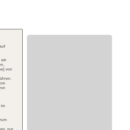
auf
 wir
en,
se] von
ühren.
vom
von
 im
 zum
en, nur