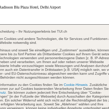
scheidung – Ihr Nutzungserlebnis bei TUI.ch
en Cookies und andere Technologien, die für Services und Funktionen 
Website notwendig sind.
hinaus und soweit Sie einwilligen und „Zustimmen“ auswählen, können
sere bis zu fünf Partner als Drittanbieter Cookies auf Ihrem Gerät setz
Technologien verwenden und personenbezogene Daten [z. B. IP-Adres
heben und verarbeiten, um Ihnen auf oder neben unserer Webseite
isierte Inhalte vorzuschlagen sowie Messungen und Analysen durchzuf
nn auch ein Datentransfer in Drittstaaten [z.B. USA] möglich sein, wo 
er- und EU-Datenschutzniveau abgewichen werden kann und Zugriffe 
 Behörden nicht ausgeschlossen werden können.
Information zu den Cookies finden Sie im
Cookie-Hinweis.
Zusätzliche
ionen zur auf Cookies basierenden Verarbeitung Ihrer Daten finden Sie
hutz.
Sie können zudem jederzeit Ihre Entscheidung über "Cookie-
ungen" [in der Fußzeile der Webseite] durch Ausschalten der Kategorien
en. Ein solcher Widerruf wirkt sich nicht auf die Rechtmäßigkeit der bis
 erfolgten Verarbeitung aus. Soweit Sie „Ablehnen“ wählen und Ihre
ng verweigern, können keine individuellen Angebote unterbreitet werd