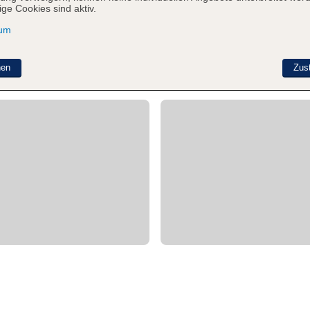
ge Cookies sind aktiv.
sum
nen
Zus