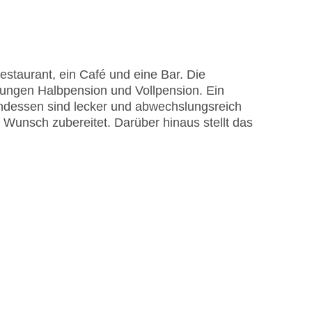
staurant, ein Café und eine Bar. Die
me am Pool, Liegen am Pool
tungen Halbpension und Vollpension. Ein
isa
endessen sind lecker und abwechslungsreich
 Wunsch zubereitet. Darüber hinaus stellt das