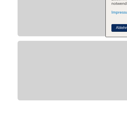
notwendi
Impres
Ableh