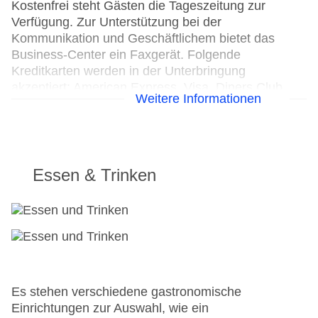
Kostenfrei steht Gästen die Tageszeitung zur
Verfügung. Zur Unterstützung bei der
Kommunikation und Geschäftlichem bietet das
Business-Center ein Faxgerät. Folgende
Kreditkarten werden in der Unterbringung
akzeptiert: American Express, Visa, Diners Club
Weitere Informationen
und MasterCard.
Hoteleröffnung: 1998
Letzte Komplettrenovierung: 1998
Rezeption, Hotelsafe: ohne Gebühr
Essen & Trinken
Lift
Sonnenterrasse
Pool: Outdoor
Pool: Indoor
Internet: WLAN/WiFi, im öffentlichen Bereich:
gegen Gebühr
Zahlungsarten: TUI Card / VISA, MasterCard,
Es stehen verschiedene gastronomische
American Express, Diners, EC Karte/Maestro
Einrichtungen zur Auswahl, wie ein
Parkmöglichkeiten: Parkplatz (nach