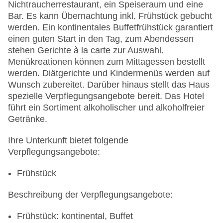
Nichtraucherrestaurant, ein Speiseraum und eine
Verfügbarkeit), unbewacht: gegen Gebühr
Bar. Es kann Übernachtung inkl. Frühstück gebucht
Tagungseinrichtungen: Konferenzräume: 1
werden. Ein kontinentales Buffetfrühstück garantiert
Etagen: 9, Zimmer: 360
einen guten Start in den Tag, zum Abendessen
Landeskategorie: 4 Sterne
stehen Gerichte à la carte zur Auswahl.
Menükreationen können zum Mittagessen bestellt
werden. Diätgerichte und Kindermenüs werden auf
Wunsch zubereitet. Darüber hinaus stellt das Haus
spezielle Verpflegungsangebote bereit. Das Hotel
führt ein Sortiment alkoholischer und alkoholfreier
Getränke.
Ihre Unterkunft bietet folgende
Verpflegungsangebote:
Frühstück
Beschreibung der Verpflegungsangebote:
Frühstück: kontinental, Buffet