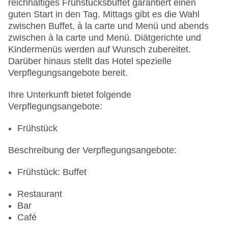
reichhaltiges Frühstücksbuffet garantiert einen
Whirlpool: im Wellnessbereich
guten Start in den Tag. Mittags gibt es die Wahl
Minimarkt
zwischen Buffet, à la carte und Menü und abends
Internet: WLAN/WiFi, im öffentlichen Bereich:
zwischen à la carte und Menü. Diätgerichte und
gegen Gebühr
Kindermenüs werden auf Wunsch zubereitet.
Zahlungsarten: TUI Card / VISA, MasterCard,
Darüber hinaus stellt das Hotel spezielle
American Express, Diners
Verpflegungsangebote bereit.
Parkmöglichkeiten: Parkplatz (nach
Verfügbarkeit), unbewacht: gegen Gebühr,
Ihre Unterkunft bietet folgende
Garage: gegen Gebühr
Verpflegungsangebote:
Tagungseinrichtungen: Konferenzräume: 1
Etagen: 7, Zimmer: 170
Frühstück
Landeskategorie: 4 Sterne
Beschreibung der Verpflegungsangebote:
Frühstück: Buffet
Restaurant
Bar
Café