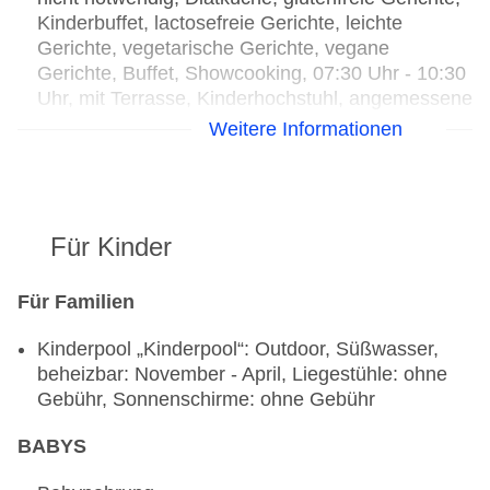
Kinderbuffet, lactosefreie Gerichte, leichte
Gerichte, vegetarische Gerichte, vegane
Gerichte, Buffet, Showcooking, 07:30 Uhr - 10:30
Uhr, mit Terrasse, Kinderhochstuhl, angemessene
Kleidung erwünscht
Weitere Informationen
Bars & mehr: 2
Poolbar Outdoor „MAREA POOL & LOUNGE
BAR“: täglich, gegen Gebühr
Lobbybar „La Geria Lobby Bar“: gegen Gebühr
Für Kinder
Open Suite Select Sea View (SUM6) mit
zusätzlichen Einrichtungen und Services. Alle
Für Familien
wichtigen Informationen finden Sie hier:
https://www.plusfariones.com/en/select.html
Kinderpool „Kinderpool“: Outdoor, Süßwasser,
beheizbar: November - April, Liegestühle: ohne
Gebühr, Sonnenschirme: ohne Gebühr
BABYS