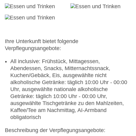
Juwelier, Friseur
Arzt: Sprachen: deutsch, englisch
Diskothek/Nachtclub, Amphitheater
Internet: WLAN/WiFi, im gesamten Hotel
(Anlage): ohne Gebühr
Wäscheservice: gegen Gebühr, Barzahlung
Ihre Unterkunft bietet folgende
Concierge Service, Gepäckservice
Verpflegungsangebote:
Zahlungsarten: TUI Card / VISA, MasterCard
Haustiere nicht erlaubt
All inclusive: Frühstück, Mittagessen,
Parkmöglichkeiten: Parkplatz (nach
Abendessen, Snacks, Mitternachtssnack,
Verfügbarkeit), bewacht: ohne Gebühr, Anfrage &
Kuchen/Gebäck, Eis, ausgewählte nicht
Reservierung nicht notwendig, Stellplätze,
alkoholische Getränke: täglich 10:00 Uhr - 00:00
überdacht: ohne Gebühr, Anfrage & Reservierung
Uhr, ausgewählte nationale alkoholische
nicht notwendig
Getränke: täglich 10:00 Uhr - 00:00 Uhr,
Etagen: 2, Zimmer: 1170
ausgewählte Tischgetränke zu den Mahlzeiten,
Landeskategorie: 4 Sterne
Kaffee/Tee am Nachmittag, AI-Armband
obligatorisch
Beschreibung der Verpflegungsangebote: