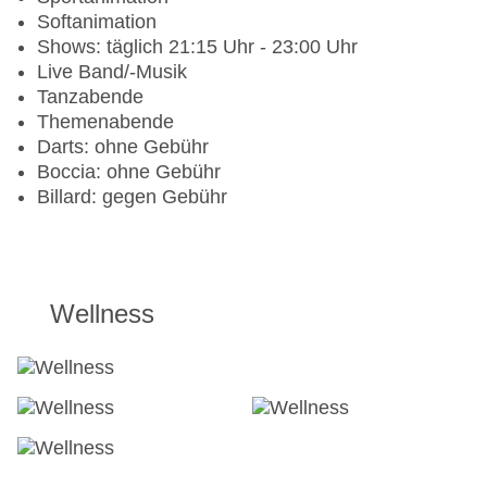
Bar „Lobby Bar“: täglich 24 Stunden
Softanimation
Shows: täglich 21:15 Uhr - 23:00 Uhr
Gültig vom 01.11.2025- 31.10.2026:
Live Band/-Musik
Tanzabende
Die Neverland Abendshow mit Dinner + Transfer ist
Themenabende
1 x pro Person und Aufenthalt inkludiert, ausserdem
Darts: ohne Gebühr
haben Hotelgäste unbegrenzt freien Eintritt in den
Boccia: ohne Gebühr
Neverland Aquapark
Billard: gegen Gebühr
Wellness