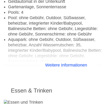
Geldautomat in der Unterkunft
Gartenanlage, Sonnenterrasse
Pools: 4
Pool: ohne Gebühr, Outdoor, Süßwasser,
beheizbar, integrierter Kinder/Babypool,
Balinesische Betten: ohne Gebühr, Liegestühle:
ohne Gebühr, Sonnenschirme: ohne Gebühr
Aquapark: ohne Gebühr, Outdoor, Süßwasser,
beheizbar, Anzahl Wasserrutschen: 35,
integrierter Kinder/Babypool, Balinesische Betten:
ohne Gebühr, Liegestühle: ohne Gebühr,
Sonnenschirme: ohne Gebühr
Weitere Informationen
Kinderpool: ohne Gebühr, Outdoor, Süßwasser,
beheizbar, integrierter Kinder/Babypool,
Balinesische Betten: ohne Gebühr, Liegestühle:
ohne Gebühr, Sonnenschirme: ohne Gebühr
Pool „Wave Pool“: ohne Gebühr, Outdoor,
Essen & Trinken
Süßwasser
Badetücher: ohne Gebühr
Souvenirshop, Ladenzeile, Minimarkt, Boutique,