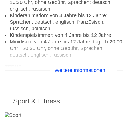
16:30 Uhr, ohne Gebühr, Sprachen: deutsch,
notwendig, Buffet, Anfrage & Reservierung nicht
englisch, russisch
notwendig, ohne Gebühr, täglich 07:00 Uhr -
Kinderanimation: von 4 Jahre bis 12 Jahre:
10:00 Uhr, 12:30 Uhr - 14:30 Uhr und 18:30 Uhr -
Sprachen: deutsch, englisch, französisch,
21:00 Uhr, klimatisierbar, mit Terrasse,
russisch, polnisch
Kinderhochstuhl, angemessene Kleidung
Kinderspielzimmer: von 4 Jahre bis 12 Jahre
erwünscht
Minidisco: von 4 Jahre bis 12 Jahre, täglich 20:00
Spezialitätenrestaurant „L'Asiatique Restaurant“:
Uhr - 20:30 Uhr, ohne Gebühr, Sprachen:
Küche: asiatisch, glutenfreie Gerichte: ohne
deutsch, englisch, russisch
Gebühr, Anfrage notwendig, Reservierung nicht
notwendig, Kinderbuffet: ohne Gebühr, Anfrage &
TEENS
Weitere Informationen
Reservierung nicht notwendig, vegetarische
Gerichte: ohne Gebühr, Anfrage notwendig,
Jugendanimation: von 12 Jahre bis 18 Jahre,
Reservierung nicht notwendig, Buffet, Anfrage &
Sprachen: deutsch, englisch, französisch,
Reservierung nicht notwendig, ohne Gebühr,
russisch, polnisch
täglich 19:00 Uhr - 21:00 Uhr, klimatisierbar, mit
Sport & Fitness
Terrasse, Kinderhochstuhl, angemessene
Kleidung erwünscht
Spezialitätenrestaurant „Alfredo Restaurant“:
Küche: italienisch, Buffet, Anfrage & Reservierung