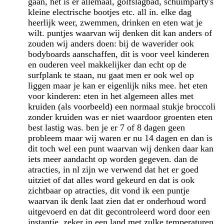
gaan, het is er allemaal, golfslagbad, schuimparty's
kleine electrische bootjes etc. all in. elke dag
heerlijk weer, zwemmen, drinken en eten wat je
wilt. puntjes waarvan wij denken dit kan anders of
zouden wij anders doen: bij de waverider ook
bodyboards aanschaffen, dit is voor veel kinderen
en ouderen veel makkelijker dan echt op de
surfplank te staan, nu gaat men er ook wel op
liggen maar je kan er eigenlijk niks mee. het eten
voor kinderen: eten in het algemeen alles met
kruiden (als voorbeeld) een normaal stukje broccoli
zonder kruiden was er niet waardoor groenten eten
best lastig was. ben je er 7 of 8 dagen geen
probleem maar wij waren er nu 14 dagen en dan is
dit toch wel een punt waarvan wij denken daar kan
iets meer aandacht op worden gegeven. dan de
atracties, in nl zijn we verwend dat het er goed
uitziet of dat alles word gekeurd en dat is ook
zichtbaar op atracties, dit vond ik een puntje
waarvan ik denk laat zien dat er onderhoud word
uitgevoerd en dat dit gecontroleerd word door een
instantie, zeker in een land met zulke temperaturen