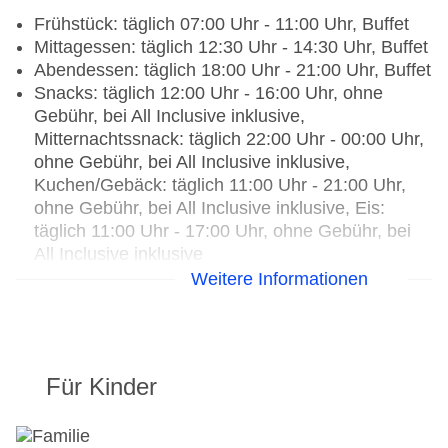
Frühstück: täglich 07:00 Uhr - 11:00 Uhr, Buffet
Mittagessen: täglich 12:30 Uhr - 14:30 Uhr, Buffet
Abendessen: täglich 18:00 Uhr - 21:00 Uhr, Buffet
Snacks: täglich 12:00 Uhr - 16:00 Uhr, ohne
Gebühr, bei All Inclusive inklusive,
Mitternachtssnack: täglich 22:00 Uhr - 00:00 Uhr,
ohne Gebühr, bei All Inclusive inklusive,
Kuchen/Gebäck: täglich 11:00 Uhr - 21:00 Uhr,
ohne Gebühr, bei All Inclusive inklusive, Eis:
täglich 11:00 Uhr - 17:00 Uhr, ohne Gebühr, bei
All Inclusive inklusive
Weihnachtsspecial: Buffet, Wein/Bier/Softdrinks,
Weitere Informationen
Unterhaltungsprogramm, Silvesterspecial: Buffet,
Wein/Bier/Softdrinks, Unterhaltungsprogramm,
(Live-) Musik und Tanz
Für Kinder
Restaurants: 8
Hauptrestaurant „Mediterranean Restaurant“:
Küche: mediterran, glutenfreie Gerichte,