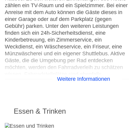
zählen ein TV-Raum und ein Spielzimmer. Bei einer
Anreise mit dem Auto können die Gäste dieses in
einer Garage oder auf dem Parkplatz (gegen
Gebühr) parken. Unter den weiteren Leistungen
finden sich ein 24h-Sicherheitsdienst, eine
Kinderbetreuung, ein Zimmerservice, ein
Weckdienst, ein Wäscheservice, ein Friseur, eine
Münzwäscherei und ein eigener Shuttlebus. Aktive
Gäste, die die Umgebung per Rad entdecken
möchten, werden den Fahrradverleih zu schätzen
wissen, Fahrradstellplätze sind ebenfalls
Weitere Informationen
vorhanden. Zur Unterstützung bei
Geschäftstätigkeiten ist ein Faxgerät verfügbar.
24h Rezeption
Parkplatz: gegen Gebühr
Essen & Trinken
Check-in von: 15:00:00
Check-out bis: 12:00:00
Konferenzraum