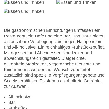
Garage
Garten: ohne Gebühr
Hotelsafe
WLAN/WiFi im Hotel
Lift
Minimarkt
Die gastronomischen Einrichtungen umfassen ein
Anzahl der Konferenzräume: 1
Restaurant, ein Café und eine Bar. Das Haus bietet
Anzahl der Aufzüge: 1
als buchbare Verpflegungsleistungen Halbpension
Haustiere
und All-Inclusive. Ein reichhaltiges Frühstücksbuffet,
Zimmerservice
Mittagessen und Abendessen sind lecker und
Sonnenterrasse
abwechslungsreich gestaltet. Diätgerichte,
Gesamtanzahl der Stockwerke: 4
glutenfreie Mahlzeiten, vegetarische Gerichte und
Gesamtanzahl der Zimmer: 239
Kindermenüs werden auf Wunsch zubereitet.
Pools:Kinderbecken, Indoor Pool, Outdoor Pool
Zusätzlich sind spezielle Verpflegungsangebote und
Landeskategorie: 4 Sterne
Snacks erhältlich. Es stehen alkoholfreie Getränke
zur Auswahl.
All Inclusive
Bar
Frühstück