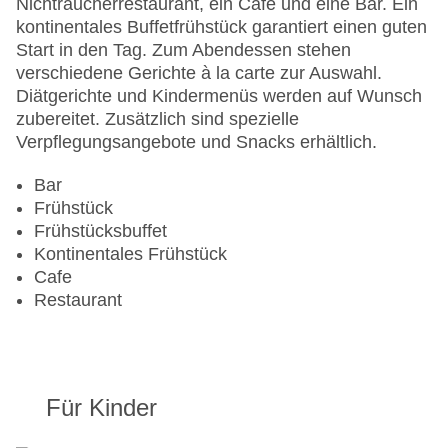
Nichtraucherrestaurant, ein Café und eine Bar. Ein
Hoteleröffnung: 1971
kontinentales Buffetfrühstück garantiert einen guten
Hotelsafe
Start in den Tag. Zum Abendessen stehen
WLAN/WiFi im Hotel
verschiedene Gerichte à la carte zur Auswahl.
Lift
Diätgerichte und Kindermenüs werden auf Wunsch
Minimarkt
zubereitet. Zusätzlich sind spezielle
Anzahl der Konferenzräume: 1
Verpflegungsangebote und Snacks erhältlich.
Anzahl der Aufzüge: 4
Haustiere
Bar
Zimmerservice
Frühstück
Sonnenterrasse
Frühstücksbuffet
Gesamtanzahl der Stockwerke: 15
Kontinentales Frühstück
Gesamtanzahl der Zimmer: 600
Cafe
Zahlungsarten: American Express, Diners Club,
Restaurant
EC Maestro, Mastercard, Visa
Landeskategorie: 4 Sterne
Für Kinder