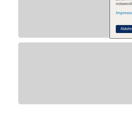
notwendi
Impres
Ableh