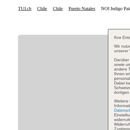
Ihre Ent
Wir nutz
unserer 
Darüber 
sowie un
andere 
Ihnen er
personal
Dabei ka
Schweiz
dortigen
Weitere 
Informat
Datensc
Einstell
widerruf
Widerruf
Zustimmu