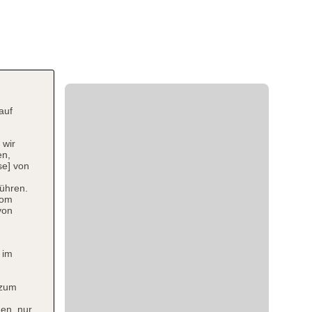
auf
 wir
en,
se] von
ühren.
vom
von
 im
 zum
en, nur