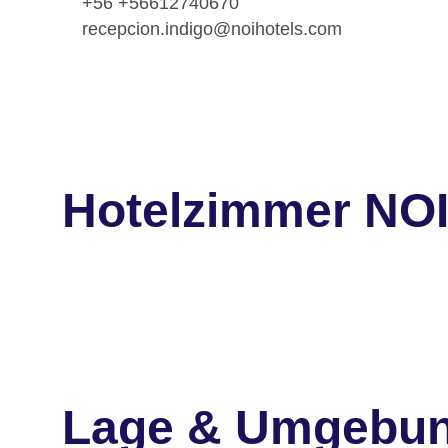
+56 +56612740670
recepcion.indigo@noihotels.com
Hotelzimmer NOI
Lage & Umgebu