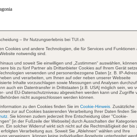
scheidung – Ihr Nutzungserlebnis bei TUI.ch
en Cookies und andere Technologien, die für Services und Funktionen 
Website notwendig sind.
hinaus und soweit Sie einwilligen und „Zustimmen“ auswählen, können
sere bis zu fünf Partner als Drittanbieter Cookies auf Ihrem Gerät setz
Technologien verwenden und personenbezogene Daten [z. B. IP-Adres
heben und verarbeiten, um Ihnen auf oder neben unserer Webseite
isierte Inhalte vorzuschlagen sowie Messungen und Analysen durchzuf
nn auch ein Datentransfer in Drittstaaten [z.B. USA] möglich sein, wo 
er- und EU-Datenschutzniveau abgewichen werden kann und Zugriffe 
 Behörden nicht ausgeschlossen werden können.
Information zu den Cookies finden Sie im
Cookie-Hinweis.
Zusätzliche
ionen zur auf Cookies basierenden Verarbeitung Ihrer Daten finden Sie
hutz.
Sie können zudem jederzeit Ihre Entscheidung über "Cookie-
ungen" [in der Fußzeile der Webseite] durch Ausschalten der Kategorien
en. Ein solcher Widerruf wirkt sich nicht auf die Rechtmäßigkeit der bis
 erfolgten Verarbeitung aus. Soweit Sie „Ablehnen“ wählen und Ihre
ng verweigern, können keine individuellen Angebote unterbreitet werd