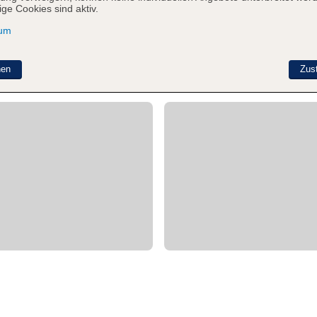
ge Cookies sind aktiv.
sum
nen
Zus